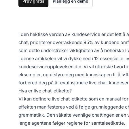
Prøv gratis
Planlegg en demo
I den hektiske verden av kundeservice er det lett å an
chat, prioriterer overraskende 95% av kundene omfat
som dette understreker viktigheten av å beherske liv
I denne artikkelen vil vi dykke ned i 12 essensielle 
kundeserviceopplevelsen din. Vi vil utforske hvorfo
eksempler, og utstyre deg med kunnskapen til å løf
forbered deg på å revolusjonere live chat-kundeser
Hva er live chat-etikette?
Vi kan definere live chat-etikette som en manual fo
effekten manifesteres ved å følge grunnleggende c
grammatikk. Den såkalte vennlige chattingen er en v
lenge agentene følger reglene for samtaleetikette.