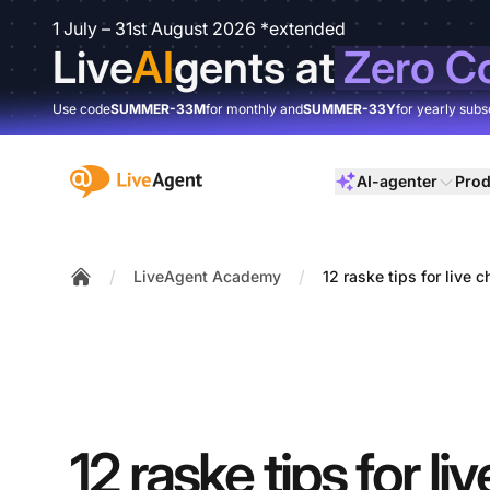
1 July – 31st August 2026 *extended
Live
AI
gents at
Zero C
Use code
SUMMER-33M
for monthly and
SUMMER-33Y
for yearly subs
:site.title
AI-agenter
Prod
/
/
LiveAgent Academy
12 raske tips for live 
Home
12 raske tips for li