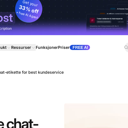
Get your
33% off
+ free AI Agent
ost
cription
ukt
Ressurser
Funksjoner
Priser
FREE AI
chat-etikette for best kundeservice
ve chat-