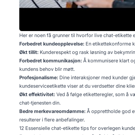
Her er noen få grunner til hvorfor live chat-etikette e
Forbedret kundeopplevelse:
En etikettekonforme ku
Økt tillit:
Kunderespekt og rask løsning av bekymringe
Forbedret kommunikasjon:
Å kommunisere klart og 
kundens behov blir møtt.
Profesjonalisme:
Dine interaksjoner med kunder gje
kundeserviceetikette viser at du verdsetter dine klie
Økt effektivitet:
Ved å følge etiketteregler, som å væ
chat-tjenesten din.
Bedre merkevareomdømme:
Å opprettholde god 
resulterer i flere anbefalinger.
12 Essensielle chat-etikette tips for overlegen kund