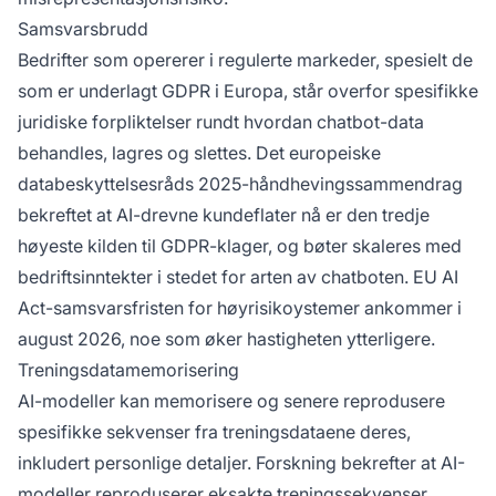
Samsvarsbrudd
Bedrifter som opererer i regulerte markeder, spesielt de
som er underlagt GDPR i Europa, står overfor spesifikke
juridiske forpliktelser rundt hvordan chatbot-data
behandles, lagres og slettes.
Det europeiske
databeskyttelsesråds 2025-håndhevingssammendrag
bekreftet at AI-drevne kundeflater nå er den tredje
høyeste kilden til GDPR-klager, og bøter skaleres med
bedriftsinntekter i stedet for arten av chatboten.
EU AI
Act-samsvarsfristen
for høyrisikoystemer ankommer i
august 2026, noe som øker hastigheten ytterligere.
Treningsdatamemorisering
AI-modeller kan memorisere og senere reprodusere
spesifikke sekvenser fra treningsdataene deres,
inkludert personlige detaljer.
Forskning bekrefter
at AI-
modeller reproduserer eksakte treningssekvenser