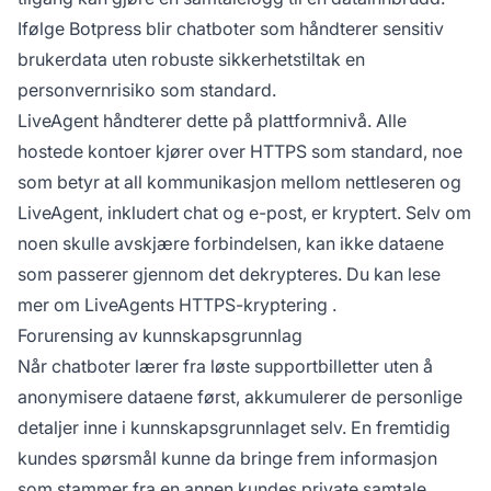
Ifølge Botpress
blir chatboter som håndterer sensitiv
brukerdata uten robuste sikkerhetstiltak en
personvernrisiko som standard.
LiveAgent håndterer dette på plattformnivå. Alle
hostede kontoer kjører over HTTPS som standard, noe
som betyr at all kommunikasjon mellom nettleseren og
LiveAgent, inkludert chat og e-post, er kryptert. Selv om
noen skulle avskjære forbindelsen, kan ikke dataene
som passerer gjennom det dekrypteres. Du kan lese
mer om
LiveAgents HTTPS-kryptering
.
Forurensing av kunnskapsgrunnlag
Når chatboter lærer fra løste supportbilletter uten å
anonymisere dataene først, akkumulerer de personlige
detaljer inne i kunnskapsgrunnlaget selv. En fremtidig
kundes spørsmål kunne da bringe frem informasjon
som stammer fra en annen kundes private samtale.