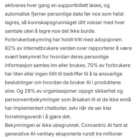
aktiveres hver gang en supportbillett løses, og
automatisk fjerner personlige data før noe som helst
lagres, så kunnskapsgrunnlaget ditt vokser med hver
samtale uten å lagre noe det ikke burde.
Forbrukerbekymring har holdt tritt med adopsjonen.
82% av internetbrukere verden over
rapporterer å være
svært bekymret for hvordan deres personlige
informasjon samles inn eller brukes.
70% av forbrukere
har liten eller ingen tillit til bedrifter til å ta ansvarlige
beslutninger om hvordan de bruker AI i produktene
sine. Og
29% av organisasjoner
oppgir sikkerhet og
personvernbekymringer som årsaken til at de ikke ennå
har implementert chatboter, selv når de ser klar
forretningsverdi i å gjøre det.
Bekymringen er ikke ubegrunnet.
Concentric AI fant
at
generative AI-verktøy eksponerte rundt tre millioner