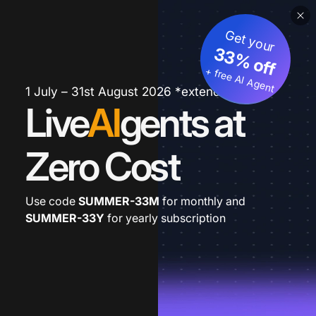
Get your
33% off
+ free AI Agent
1 July – 31st August 2026 *extended
Live
AI
gents at
Zero Cost
Use code
SUMMER-33M
for monthly and
SUMMER-33Y
for yearly subscription