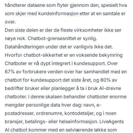
håndterer dataene som flyter gjennom den, spesielt hva
som skjer med kundeinformasjon etter at en samtale er
over.
Den siste delen er der de fleste virksomheter ikke ser
nøye nok. Chatbot-grensesnittet er synlig.
Datahåndteringen under det er vanligvis ikke det.
Hvorfor chatbot-sikkerhet er en voksende bekymring
Chatboter er nå dypt integrert i kundesupport.
Over
67% av forbrukere verden over
har samhandlet med en
chatbot for kundesupport det siste året, og
80% av
bedrifter
bruker eller planlegger å ta i bruk AI-drevne
chatboter. I denne skalaen behandler chatboter enorme
mengder personlige data hver dag: navn, e-
postadresser, ordrenumre, kontodetaljer, og i noen
bransjer, betalings- eller helseinformasjon. LiveAgents
AI chatbot
kommer med en
selvlærende løkke
som