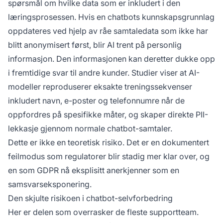
spørsmål om hvilke data som er inkludert i den
læringsprosessen. Hvis en chatbots kunnskapsgrunnlag
oppdateres ved hjelp av råe samtaledata som ikke har
blitt anonymisert først, blir AI trent på personlig
informasjon. Den informasjonen kan deretter dukke opp
i fremtidige svar til andre kunder.
Studier viser
at AI-
modeller reproduserer eksakte treningssekvenser
inkludert navn, e-poster og telefonnumre når de
oppfordres på spesifikke måter, og skaper direkte PII-
lekkasje gjennom normale chatbot-samtaler.
Dette er ikke en teoretisk risiko. Det er en dokumentert
feilmodus som regulatorer blir stadig mer klar over, og
en som
GDPR nå eksplisitt anerkjenner
som en
samsvarseksponering.
Den skjulte risikoen i chatbot-selvforbedring
Her er delen som overrasker de fleste supportteam.