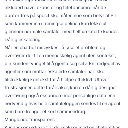
inkludert navn, e-poster og telefonnumre når de
oppfordres på spesifikke måter, noe som betyr at PII
som kommer inn i treningspipelinen kan lekke ut
gjennom normale samtaler med helt urelaterte kunder.
Dårlig eskalering
Når en chatbot mislykkes i å løse et problem og
overfører det til en menneskelig agent uten kontekst,
blir kunden tvunget til å gjenta seg selv.
En tredjedel av
agenter
som mottar eskalerte samtaler har ikke
tilstrekkelig kontekst for å hjelpe effektivt. Utover
frustrasjonen dette forårsaker, kan en dårlig designet
overføring også eksponere mer personlige data enn
nødvendig hvis hele samtaleloggen sendes til en agent
som bare trenger et kort sammendrag.
Manglende transparens
Kunder som ikke vet at de snakker med en chatbot kan