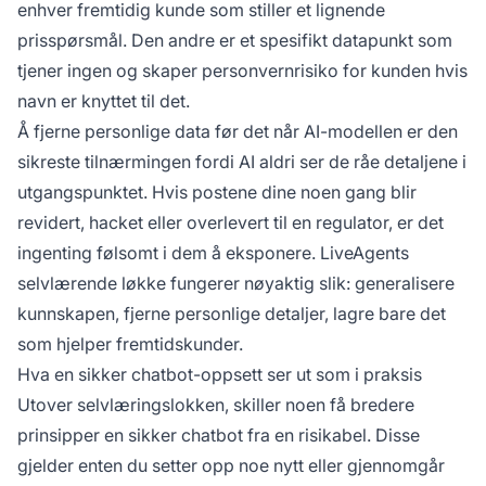
enhver fremtidig kunde som stiller et lignende
prisspørsmål. Den andre er et spesifikt datapunkt som
tjener ingen og skaper personvernrisiko for kunden hvis
navn er knyttet til det.
Å fjerne personlige data før det når AI-modellen er den
sikreste tilnærmingen fordi AI aldri ser de råe detaljene i
utgangspunktet. Hvis postene dine noen gang blir
revidert, hacket eller overlevert til en regulator, er det
ingenting følsomt i dem å eksponere.
LiveAgents
selvlærende løkke
fungerer nøyaktig slik: generalisere
kunnskapen, fjerne personlige detaljer, lagre bare det
som hjelper fremtidskunder.
Hva en sikker chatbot-oppsett ser ut som i praksis
Utover selvlæringslokken, skiller noen få bredere
prinsipper en sikker chatbot fra en risikabel. Disse
gjelder enten du setter opp noe nytt eller gjennomgår