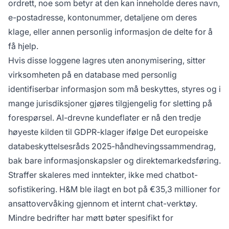
ordrett, noe som betyr at den kan inneholde deres navn,
e-postadresse, kontonummer, detaljene om deres
klage, eller annen personlig informasjon de delte for å
få hjelp.
Hvis disse loggene lagres uten anonymisering, sitter
virksomheten på en database med personlig
identifiserbar informasjon som må beskyttes, styres og i
mange jurisdiksjoner gjøres tilgjengelig for sletting på
forespørsel.
AI-drevne kundeflater
er nå den tredje
høyeste kilden til GDPR-klager ifølge Det europeiske
databeskyttelsesråds 2025-håndhevingssammendrag,
bak bare informasjonskapsler og direktemarkedsføring.
Straffer skaleres med inntekter, ikke med chatbot-
sofistikering.
H&M ble ilagt en bot på €35,3 millioner
for
ansattovervåking gjennom et internt chat-verktøy.
Mindre bedrifter har møtt bøter spesifikt for