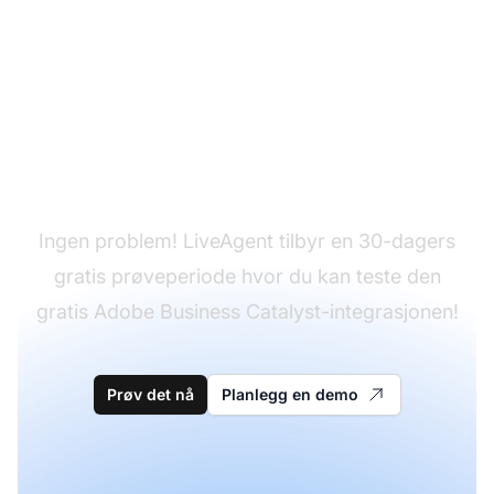
Har du ikke LiveAgent
ennå?
Ingen problem! LiveAgent tilbyr en 30-dagers
gratis prøveperiode hvor du kan teste den
gratis Adobe Business Catalyst-integrasjonen!
Prøv det nå
Planlegg en demo