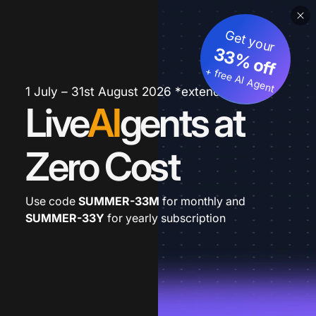
Get your
33% off
+ free AI Agent
1 July – 31st August 2026 *extended
Live
AI
gents at
Zero Cost
Use code
SUMMER-33M
for monthly and
SUMMER-33Y
for yearly subscription