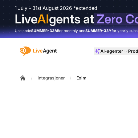
1 July – 31st August 2026 *extended
Live
AI
gents at
Zero C
Use code
SUMMER-33M
for monthly and
SUMMER-33Y
for yearly subs
:site.title
AI-agenter
Prod
/
/
Integrasjoner
Exim
Home