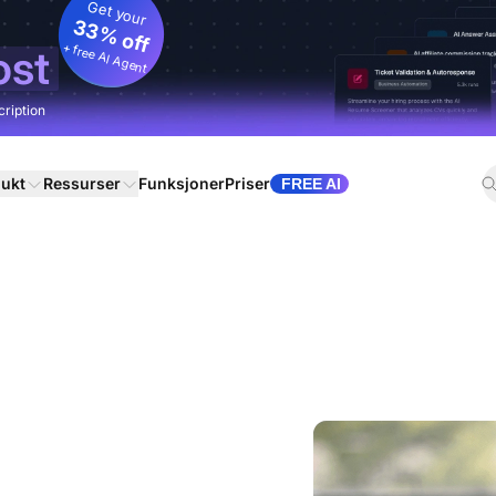
Get your
33% off
+ free AI Agent
ost
cription
ukt
Ressurser
Funksjoner
Priser
FREE AI