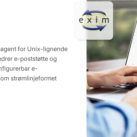
rsagent for Unix-lignende
drer e-poststøtte og
nfigurerbar e-
nom strømlinjeformet