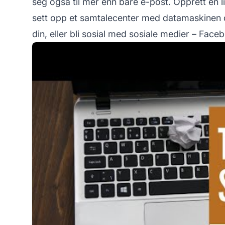
seg også til mer enn bare e-post. Opprett en l
sett opp et samtalecenter med datamaskinen di
din, eller bli sosial med sosiale medier – Fac