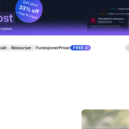
Get your
33% off
+ free AI Agent
ost
cription
ukt
Ressurser
Funksjoner
Priser
FREE AI