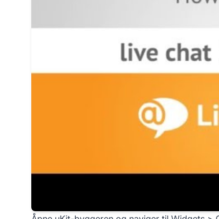
Åpne uKit-byggeren og naviger til Widgets > 