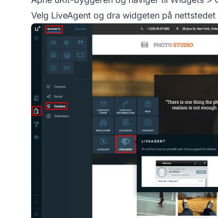
Velg LiveAgent og dra widgeten på nettstede