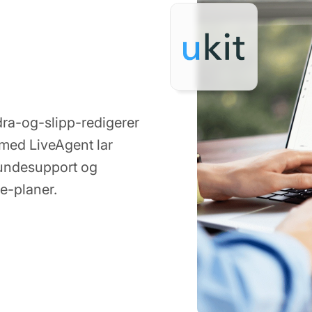
dra-og-slipp-redigerer
g med LiveAgent lar
 kundesupport og
ge-planer.