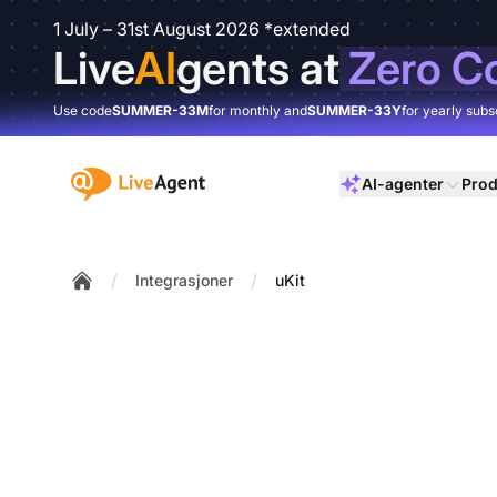
1 July – 31st August 2026 *extended
Live
AI
gents at
Zero C
Use code
SUMMER-33M
for monthly and
SUMMER-33Y
for yearly subs
:site.title
AI-agenter
Prod
/
/
Integrasjoner
uKit
Home