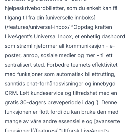
hjelpeskrivebordbilletter, som du enkelt kan få
tilgang til fra din [universelle innboks]
(/features/universal-inbox/ “Oppdag kraften i
LiveAgent’s Universal Inbox, et enhetlig dashbord
som strømlinjeformer all kommunikasjon - e-
poster, anrop, sosiale medier og mer - til ett
sentralisert sted. Forbedre teamets effektivitet
med funksjoner som automatisk billettrutting,
sanntids chat-forhåndsvisninger og innebygd
CRM. Løft kundeservice og tilfredshet med en
gratis 30-dagers prøveperiode i dag.’). Denne
funksjonen er flott fordi du kan bruke den med
mange av våre andre essensielle og [avanserte
funksjoner](/features/ “Utforsk LiveAgent’s