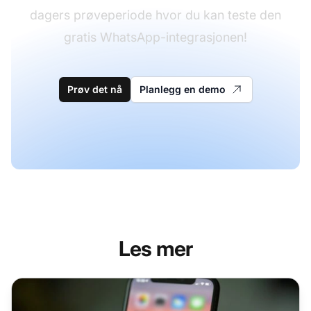
dagers prøveperiode hvor du kan teste den
gratis WhatsApp-integrasjonen!
Prøv det nå
Planlegg en demo
Les mer
Hvordan bruke WhatsApp for kundeservice