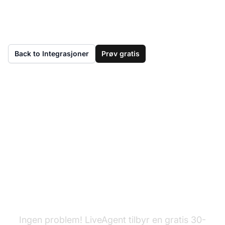
Back to Integrasjoner
Prøv gratis
Har du ikke LiveAgent
ennå?
Ingen problem! LiveAgent tilbyr en gratis 30-