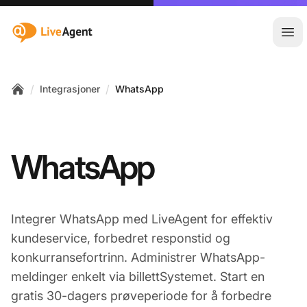
:site.title
Åpn
/
/
Integrasjoner
WhatsApp
Home
WhatsApp
Integrer WhatsApp med LiveAgent for effektiv
kundeservice, forbedret responstid og
konkurransefortrinn. Administrer WhatsApp-
meldinger enkelt via billettSystemet. Start en
gratis 30-dagers prøveperiode for å forbedre