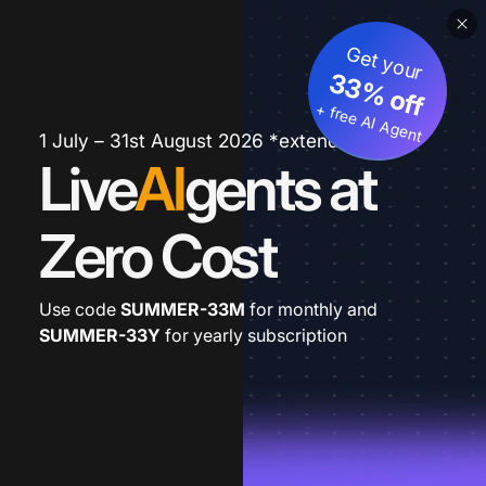
Get your
33% off
+ free AI Agent
1 July – 31st August 2026 *extended
Live
AI
gents at
Zero Cost
Use code
SUMMER-33M
for monthly and
SUMMER-33Y
for yearly subscription