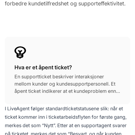
forbedre kundetilfredshet og supporteffektivitet.
Hva er et åpent ticket?
En supportticket beskriver interaksjoner
mellom kunder og kundesupportpersonell. Et
åpent ticket indikerer at et kundeproblem ennå
ikke er løst. Det åpne ticketet inneholder
informasjon om kundens problem og brukes til
I LiveAgent følger standardticketstatusene slik: når et
å spore fremdriften i løsningen. Agenter
ticket kommer inn i ticketarbeidsflyten for første gang,
samhandler med kundene ved å svare på disse
merkes det som “Nytt”. Etter at en supportagent svarer
ticketene. Når problemet er løst, lukkes ticketet
på ticketet, merkes det som “Besvart, og når kunden
og kan merkes som løst.