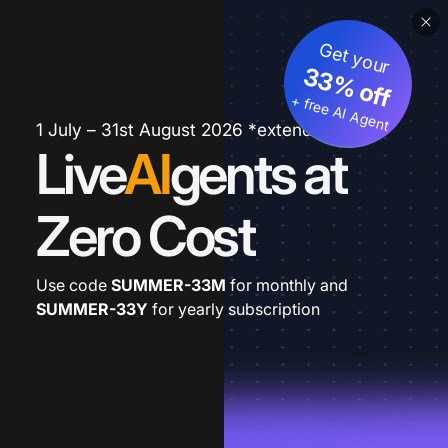
Get your
33% off
+ free AI Agent
1 July – 31st August 2026 *extended
Live
AI
gents at
Zero Cost
Use code
SUMMER-33M
for monthly and
SUMMER-33Y
for yearly subscription