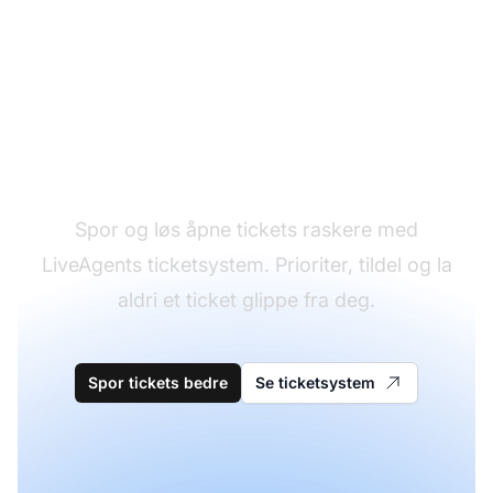
Håndter åpne tickets
effektivt
Spor og løs åpne tickets raskere med
LiveAgents ticketsystem. Prioriter, tildel og la
aldri et ticket glippe fra deg.
Spor tickets bedre
Se ticketsystem