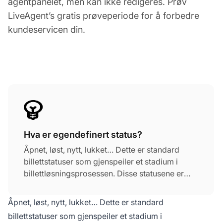
agentpanelet, men kan ikke redigeres. Prøv
LiveAgent’s gratis prøveperiode for å forbedre
kundeservicen din.
Hva er egendefinert status?
Åpnet, løst, nytt, lukket… Dette er standard
billettstatuser som gjenspeiler et stadium i
billettløsningsprosessen. Disse statusene er
synlige for kunder og kunderepresentanter.
Bedrifter er ikke like og har ulike prosesser. Så i
Åpnet, løst, nytt, lukket… Dette er standard
noen tilfeller trenger bedrifter en spesiell
billettstatuser som gjenspeiler et stadium i
billettStatus.