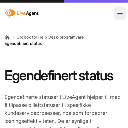
:site.title
Åpn
/
/
Ordbok for Help Desk-programvare
Home
Egendefinert status
Egendefinert status
Egendefinerte statuser i LiveAgent hjelper til med
å tilpasse billettstatuser til spesifikke
kundeserviceprosesser, noe som forbedrer
løsningseffektiviteten. De er synlige i