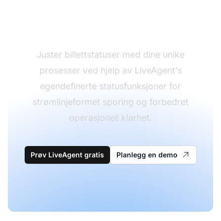
Tilpass
billettarbeidsflyten
Juster billettstatuser med dine unike
prosesser ved hjelp av LiveAgent's
egendefinerte statusfunksjoner for
strømlinjeformet sporing og forbedret
operasjonell klarhet.
Prøv LiveAgent gratis
Planlegg en demo