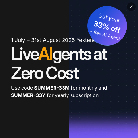
Get your
33% off
+ free AI Agent
1 July – 31st August 2026 *extended
Live
AI
gents at
Zero Cost
Use code
SUMMER-33M
for monthly and
SUMMER-33Y
for yearly subscription