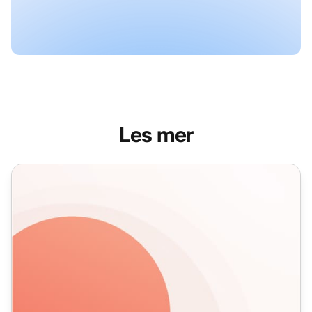
Les mer
Hvordan avslå høflig