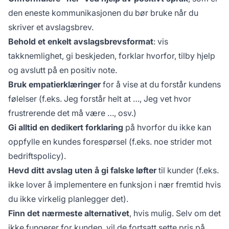
den eneste kommunikasjonen du bør bruke når du
skriver et avslagsbrev.
Behold et enkelt avslagsbrevsformat
: vis
takknemlighet, gi beskjeden, forklar hvorfor, tilby hjelp
og avslutt på en positiv note.
Bruk empatierklæringer
for å vise at du forstår kundens
følelser (f.eks.
Jeg forstår helt at …, Jeg vet hvor
frustrerende det må være …, osv.
)
Gi alltid en dedikert forklaring
på hvorfor du ikke kan
oppfylle en kundes forespørsel (f.eks. noe strider mot
bedriftspolicy).
Hevd ditt avslag uten å gi falske løfter
til kunder (f.eks.
ikke lover å implementere en funksjon i nær fremtid hvis
du ikke virkelig planlegger det).
Finn det nærmeste alternativet
, hvis mulig. Selv om det
ikke fungerer for kunden, vil de fortsatt sette pris på