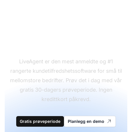
Klar til å teste
avslagsmaler våre?
LiveAgent er den mest anmeldte og #1
rangerte kundetilfredshetssoftware for små til
mellomstore bedrifter. Prøv det i dag med vår
gratis 30-dagers prøveperiode. Ingen
kredittkort påkrevd.
Gratis prøveperiode
Planlegg en demo