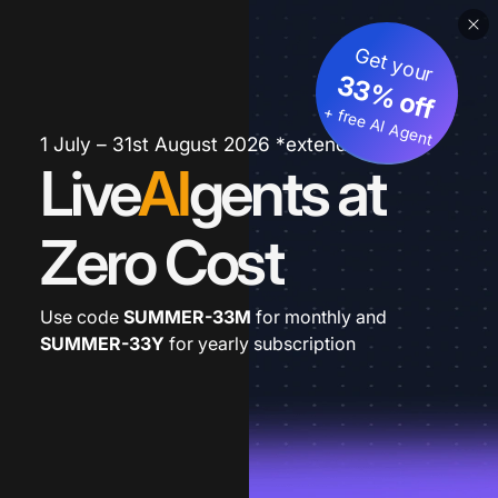
Get your
33% off
+ free AI Agent
1 July – 31st August 2026 *extended
Live
AI
gents at
Zero Cost
Use code
SUMMER-33M
for monthly and
SUMMER-33Y
for yearly subscription