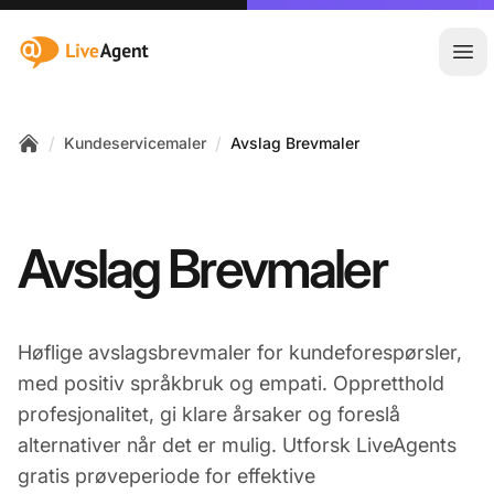
:site.title
Åpn
/
/
Kundeservicemaler
Avslag Brevmaler
Home
Avslag Brevmaler
Høflige avslagsbrevmaler for kundeforespørsler,
med positiv språkbruk og empati. Oppretthold
profesjonalitet, gi klare årsaker og foreslå
alternativer når det er mulig. Utforsk LiveAgents
gratis prøveperiode for effektive