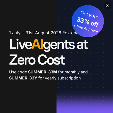
Get your
33% off
+ free AI Agent
1 July – 31st August 2026 *extended
Live
AI
gents at
Zero Cost
Use code
SUMMER-33M
for monthly and
SUMMER-33Y
for yearly subscription