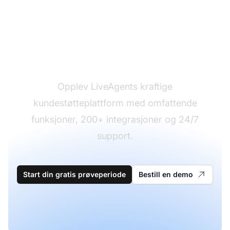
Klar for å bytte?
Opplev LiveAgents kraftige
kundestøtteplattform med omfattende
funksjoner, 200+ integrasjoner og 24/7
support.
Start din gratis prøveperiode
Bestill en demo