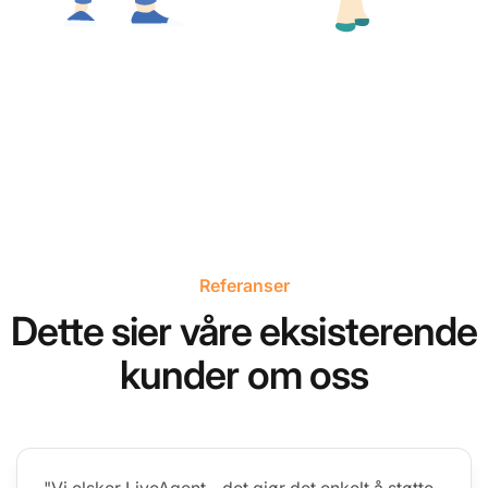
Referanser
Dette sier våre eksisterende
kunder om oss
"Vi elsker LiveAgent - det gjør det enkelt å støtte