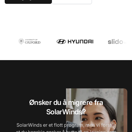
Ønsker du å migrere fra
SolarWinds?
SolarWinds er et flott program, men vi forstår
at du kanskje ønsker å bytte til en løsning som