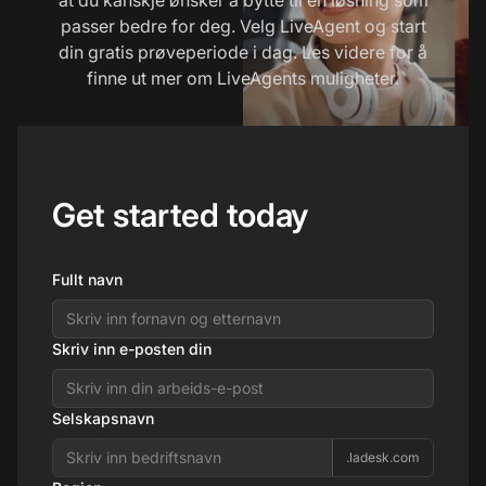
passer bedre for deg. Velg LiveAgent og start
din gratis prøveperiode i dag. Les videre for å
finne ut mer om LiveAgents muligheter.
Get started today
Fullt navn
Skriv inn e-posten din
Selskapsnavn
.ladesk.com