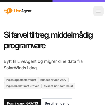
:site.title
Åpn
Si farvel til treg, middelmådig
programvare
Bytt til LiveAgent og migrer dine data fra
SolarWinds i dag.
Ingen oppstartsavgift
Kundeservice 24/7
Ingen kredittkort kreves
Avslutt når som helst
Kom i gang GRATIS
Bestill en demo