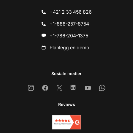
+421 2 33 456 826
+1-888-257-8754
+1-786-204-1375
Planlegg en demo
Sosiale medier
Instagram
Facebook
X
Linkedin
Youtube
Whatsapp
Reviews
Ko