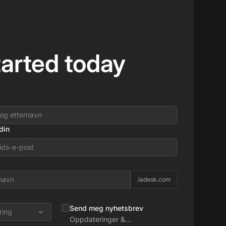
tarted today
din
.ladesk.com
Send meg nyhetsbrev
ring
Oppdateringer &