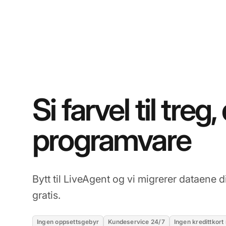
Si farvel til treg,
programvare
Bytt til LiveAgent og vi migrerer dataene 
gratis.
Ingen oppsettsgebyr
Kundeservice 24/7
Ingen kredittkort