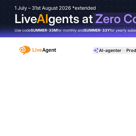
1 July – 31st August 2026 *extended
Live
AI
gents at
Zero C
Use code
SUMMER-33M
for monthly and
SUMMER-33Y
for yearly subs
:site.title
AI-agenter
Prod