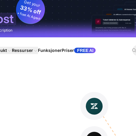
Get your
33% off
+ free AI Agent
ost
cription
ukt
Ressurser
Funksjoner
Priser
FREE AI