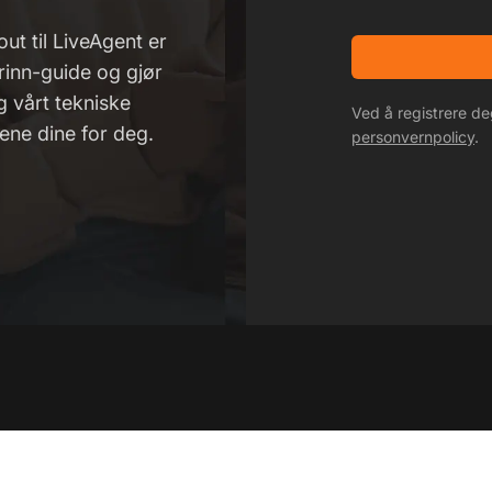
ut til LiveAgent er
trinn-guide og gjør
g vårt tekniske
Ved å registrere d
ene dine for deg.
personvernpolicy
.