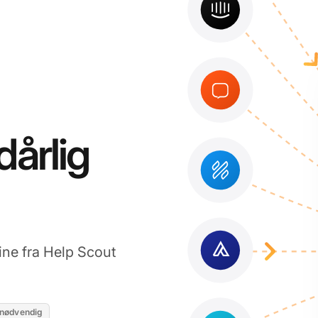
 dårlig
dine fra Help Scout
 nødvendig