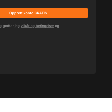
kampanjetilbud
Opprett konto GRATIS
eg godtar jeg
vilkår og betingelser
og