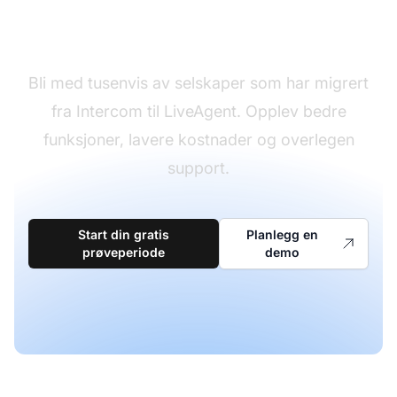
Klar til å gjøre byttet?
Bli med tusenvis av selskaper som har migrert
fra Intercom til LiveAgent. Opplev bedre
funksjoner, lavere kostnader og overlegen
support.
Start din gratis
Planlegg en
prøveperiode
demo