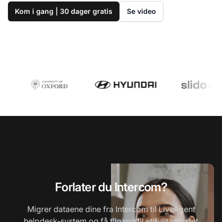
Kom i gang | 30 dager gratis
Se video
Forlater du Intercom?
Migrer dataene dine fra Intercom til LiveAgent
helpdesk-system og få tilgang til et fullt utrustet