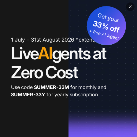
Get your
33% off
+ free AI Agent
1 July – 31st August 2026 *extended
Live
AI
gents at
Zero Cost
Use code
SUMMER-33M
for monthly and
SUMMER-33Y
for yearly subscription