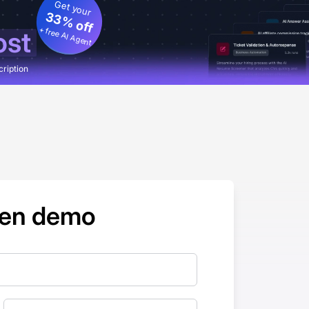
Get your
33% off
+ free AI Agent
ost
cription
 en demo