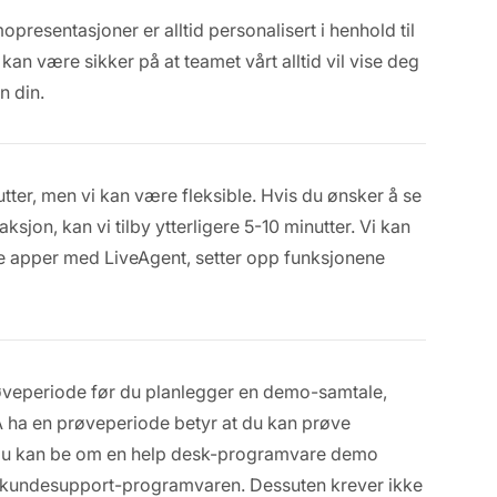
presentasjoner er alltid personalisert i henhold til
kan være sikker på at teamet vårt alltid vil vise deg
n din.
tter, men vi kan være fleksible. Hvis du ønsker å se
sjon, kan vi tilby ytterligere 5-10 minutter. Vi kan
e apper med LiveAgent, setter opp funksjonene
røveperiode før du planlegger en demo-samtale,
 Å ha en prøveperiode betyr at du kan prøve
Du kan be om en help desk-programvare demo
øpe kundesupport-programvaren. Dessuten krever ikke