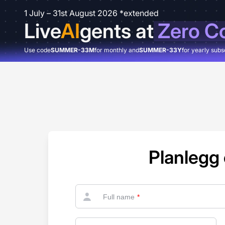
1 July – 31st August 2026 *extended
Live
AI
gents at
Zero C
Use code
SUMMER-33M
for monthly and
SUMMER-33Y
for yearly subs
Planlegg