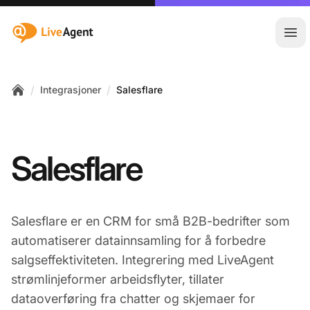
:site.title
Åpn
/
/
Integrasjoner
Salesflare
Home
Salesflare
Salesflare er en CRM for små B2B-bedrifter som
automatiserer datainnsamling for å forbedre
salgseffektiviteten. Integrering med LiveAgent
strømlinjeformer arbeidsflyter, tillater
dataoverføring fra chatter og skjemaer for