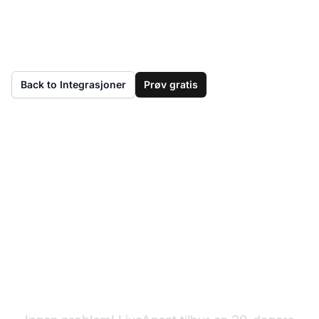
Back to Integrasjoner
Prøv gratis
Har du ikke LiveAgent
ennå?