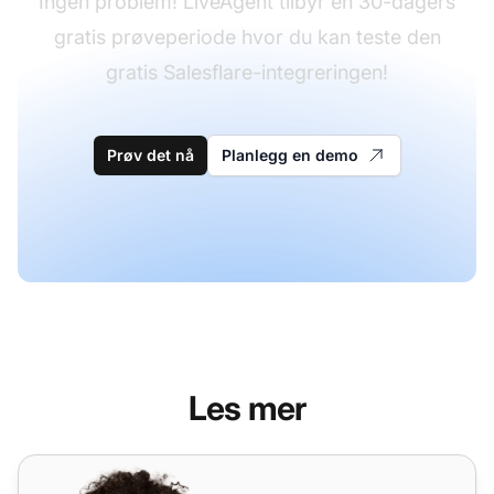
Ingen problem! LiveAgent tilbyr en 30-dagers
gratis prøveperiode hvor du kan teste den
gratis Salesflare-integreringen!
Prøv det nå
Planlegg en demo
Les mer
Salesforce