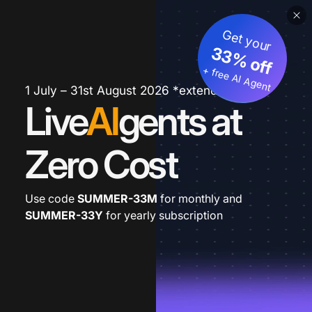
Get your
33% off
+ free AI Agent
1 July – 31st August 2026 *extended
Live
AI
gents at
Zero Cost
Use code
SUMMER-33M
for monthly and
SUMMER-33Y
for yearly subscription