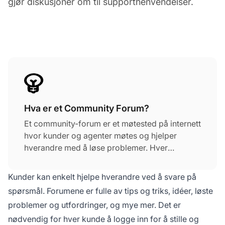
gjør diskusjoner om til supporthenvendelser.
Hva er et Community Forum?
Et community-forum er et møtested på internett
hvor kunder og agenter møtes og hjelper
hverandre med å løse problemer. Hver
foruminnlegg blir omgjort til en henvendelse.
Forum sparer tid for dine kunderepresentanter
Kunder kan enkelt hjelpe hverandre ved å svare på
ved å la kundene enkelt hjelpe hverandre ved å
spørsmål. Forumene er fulle av tips og triks, idéer, løste
svare på spørsmål. Forum er fulle av tips og
problemer og utfordringer, og mye mer. Det er
triks, idéer, løste problemer og utfordringer og
nødvendig for hver kunde å logge inn for å stille og
mye mer.