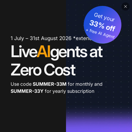
Get your
33% off
+ free AI Agent
1 July – 31st August 2026 *extended
Live
AI
gents at
Zero Cost
Use code
SUMMER-33M
for monthly and
SUMMER-33Y
for yearly subscription