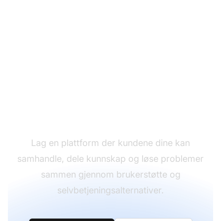
Bygg et fellesskap med
LiveAgent
Lag en plattform der kundene dine kan
samhandle, dele kunnskap og løse problemer
sammen gjennom brukerstøtte og
selvbetjeningsalternativer.