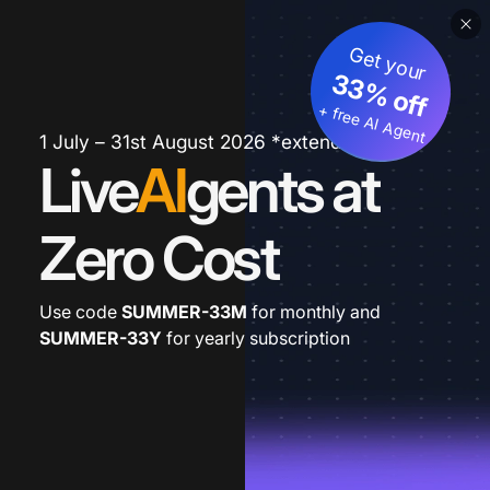
Get your
33% off
+ free AI Agent
1 July – 31st August 2026 *extended
Live
AI
gents at
Zero Cost
Use code
SUMMER-33M
for monthly and
SUMMER-33Y
for yearly subscription