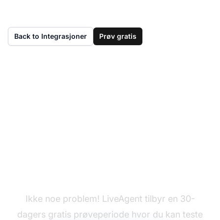
Back to Integrasjoner
Prøv gratis
Har du ikke LiveAgent
ennå?
Ikke noe problem! LiveAgent tilbyr en 30-
dagers gratis prøveperiode hvor du kan teste