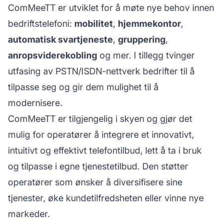
ComMeeTT er utviklet for å møte nye behov innen
bedrifts­telefoni:
mobilitet
,
hjemmekontor
,
automatisk svartjeneste
,
gruppering
,
anropsviderekobling
og mer. I tillegg tvinger
utfasing av PSTN/ISDN-nettverk bedrifter til å
tilpasse seg og gir dem mulighet til å
modernisere.
ComMeeTT er tilgjengelig i skyen og gjør det
mulig for operatører å integrere et innovativt,
intuitivt og effektivt telefontilbud, lett å ta i bruk
og tilpasse i egne tjenestetilbud. Den støtter
operatører som ønsker å diversifisere sine
tjenester, øke kundetilfredsheten eller vinne nye
markeder.