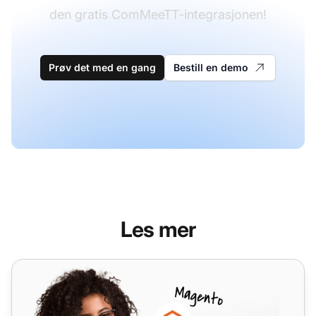
den gratis ComMeeTT-integrasjonen!
Prøv det med en gang
Bestill en demo
Les mer
ComTalk