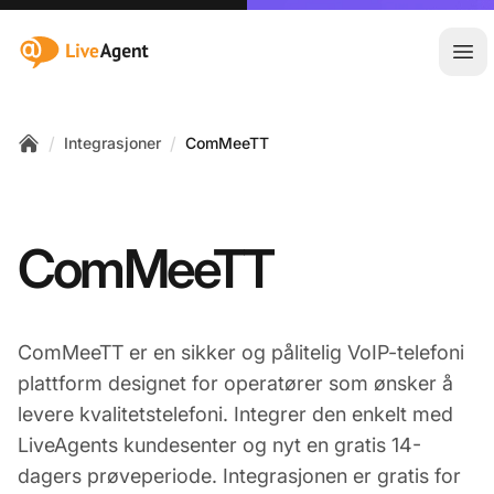
:site.title
Åpn
/
/
Integrasjoner
ComMeeTT
Home
ComMeeTT
ComMeeTT er en sikker og pålitelig VoIP-telefoni
plattform designet for operatører som ønsker å
levere kvalitetstelefoni. Integrer den enkelt med
LiveAgents kundesenter og nyt en gratis 14-
dagers prøveperiode. Integrasjonen er gratis for