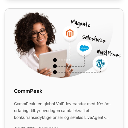
CommPeak
CommPeak
CommPeak, en global VoIP-leverandør med 10+ års
erfaring, tilbyr overlegen samtalekvalitet,
konkurransedyktige priser og sømløs LiveAgent-
integrasjon. Få tilgan...