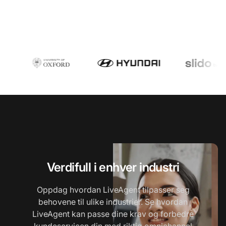
Verdifull i enhver industri
Oppdag hvordan LiveAgent tilpasser seg
behovene til ulike industrier. Se hvordan
LiveAgent kan passe dine krav og forbedre
kundeservicen din med riktig omnichannel