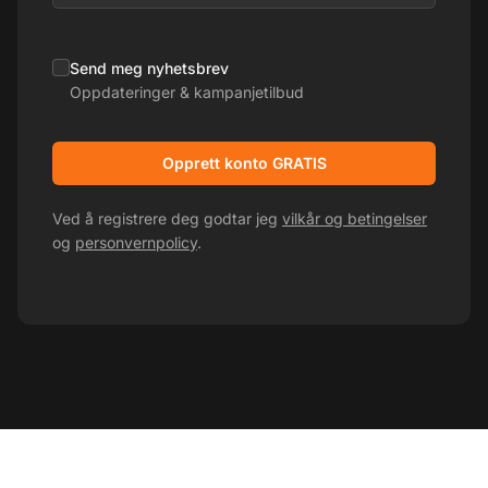
Send meg nyhetsbrev
Oppdateringer & kampanjetilbud
Opprett konto GRATIS
Ved å registrere deg godtar jeg
vilkår og betingelser
og
personvernpolicy
.