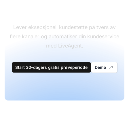
kundestøtteprogramvare
Lever eksepsjonell kundestøtte på tvers av
flere kanaler og automatiser din kundeservice
med LiveAgent.
Start 30-dagers gratis prøveperiode
Demo