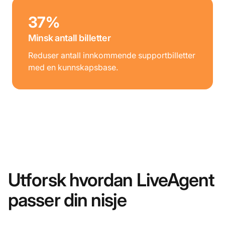
37%
Minsk antall billetter
Reduser antall innkommende supportbilletter
med en kunnskapsbase.
Utforsk hvordan LiveAgent
passer din nisje