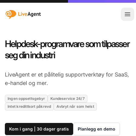
:site.title
Åpn
Helpdesk-programvare som tilpasser
seg din industri
LiveAgent er et pålitelig supportverktøy for SaaS,
e-handel og mer.
Ingen oppsettsgebyr
Kundeservice 24/7
Intet kredittkort påkrevd
Avbryt når som helst
Kom i gang | 30 dager gratis
Planlegg en demo