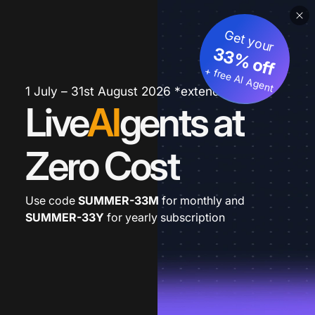
Get your
33% off
+ free AI Agent
1 July – 31st August 2026 *extended
Live
AI
gents at
Zero Cost
Use code
SUMMER-33M
for monthly and
SUMMER-33Y
for yearly subscription