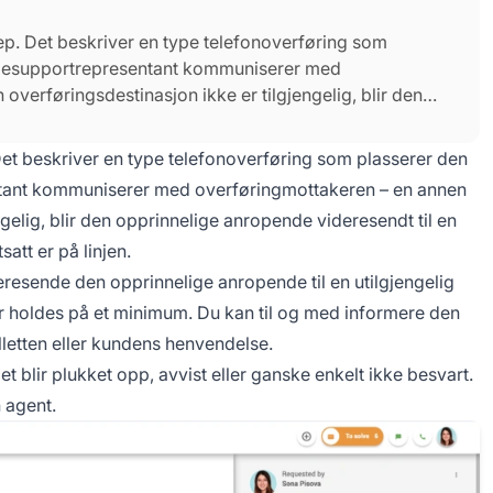
p. Det beskriver en type telefonoverføring som
desupportrepresentant kommuniserer med
overføringsdestinasjon ikke er tilgjengelig, blir den
en overføringmottaker mens den anropende fortsatt er
et beskriver en type telefonoverføring som plasserer den
ant kommuniserer med overføringmottakeren – en annen
ngelig, blir den opprinnelige anropende videresendt til en
tt er på linjen.
resende den opprinnelige anropende til en utilgjengelig
 holdes på et minimum. Du kan til og med informere den
letten eller kundens henvendelse.
det blir plukket opp, avvist eller ganske enkelt ikke besvart.
n agent.