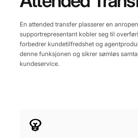
Attended Trans
En attended transfer plasserer en anrope
supportrepresentant kobler seg til overf
forbedrer kundetilfredshet og agentprodukt
denne funksjonen og sikrer sømløs samtal
kundeservice.