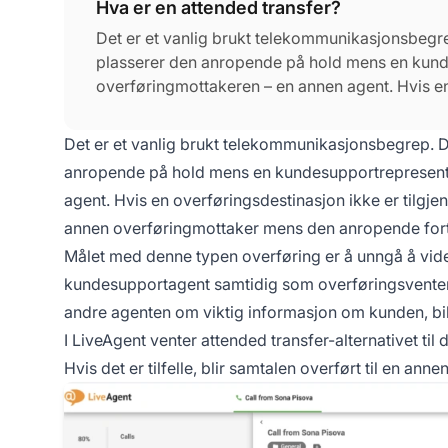
Hva er en attended transfer?
Det er et vanlig brukt telekommunikasjonsbegre
plasserer den anropende på hold mens en kun
overføringmottakeren – en annen agent. Hvis en 
opprinnelige anropende videresendt til en ann
på linjen.
Det er et vanlig brukt telekommunikasjonsbegrep. D
anropende på hold mens en kundesupportrepresent
agent. Hvis en overføringsdestinasjon ikke er tilgje
annen overføringmottaker mens den anropende fortsa
Målet med denne typen overføring er å unngå å vide
kundesupportagent samtidig som overføringsventer
andre agenten om viktig informasjon om kunden, bil
I LiveAgent venter attended transfer-alternativet til 
Hvis det er tilfelle, blir samtalen overført til en anne