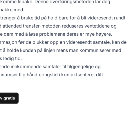
kke komme tilbake. Denne overføringsmetoden lar deg
snakke med.
 trenger å bruke tid på hold bare for å bli videresendt rundt
Med attended transfer-metoden reduseres ventetidene og
lpe dem med å løse problemene deres er mye høyere.
formasjon før de plukker opp en videresendt samtale, kan de
et å holde kunden på linjen mens man kommuniserer med
 ledig tid.
ende innkommende samtaler til tilgjengelige og
omsnittlig håndteringstid i kontaktsenteret ditt.
v gratis