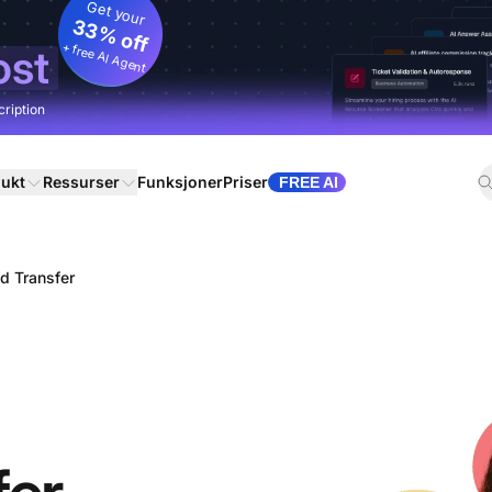
Get your
33% off
+ free AI Agent
ost
cription
ukt
Ressurser
Funksjoner
Priser
FREE AI
d Transfer