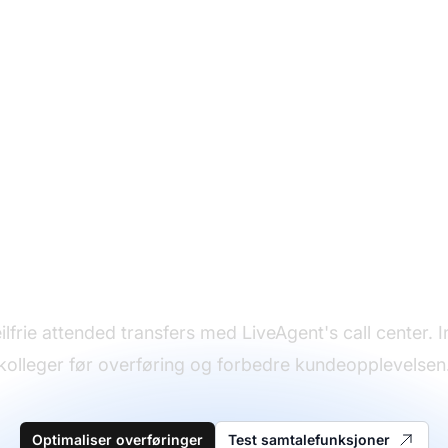
Perfeksjonér dine
samtaleoverføringer
eilfrie attended transfers med LiveAgent's call center. 
kolleger før overføring og forbedre kundeopplevelsen
Optimaliser overføringer
Test samtalefunksjoner