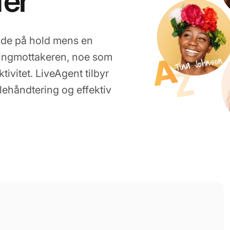
fer
nde på hold mens en
øringmottakeren, noe som
ivitet. LiveAgent tilbyr
ehåndtering og effektiv