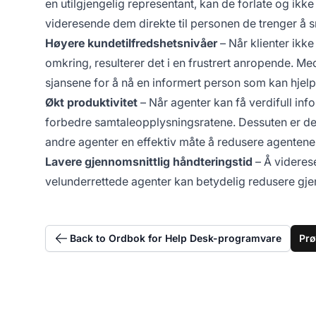
en utilgjengelig representant, kan de forlate og i
videresende dem direkte til personen de trenger å 
Høyere kundetilfredshetsnivåer
– Når klienter ikke
omkring, resulterer det i en frustrert anropende. 
sjansene for å nå en informert person som kan hje
Økt produktivitet
– Når agenter kan få verdifull in
forbedre samtaleopplysningsratene. Dessuten er d
andre agenter en effektiv måte å redusere agentenes
Lavere gjennomsnittlig håndteringstid
– Å videres
velunderrettede agenter kan betydelig redusere gjenn
Back to Ordbok for Help Desk-programvare
Prø