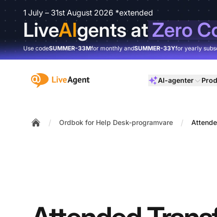
1 July – 31st August 2026 *extended
Live
AI
gents at
Zero C
Use code
SUMMER-33M
for monthly and
SUMMER-33Y
for yearly subs
:site.title
AI-agenter
Prod
/
/
Ordbok for Help Desk-programvare
Attende
Home