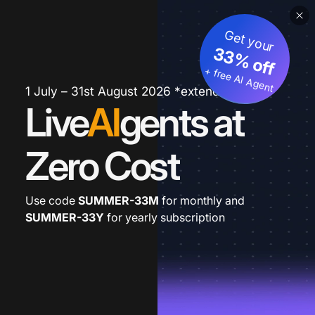
Get your
33% off
+ free AI Agent
1 July – 31st August 2026 *extended
Live
AI
gents at
Zero Cost
Use code
SUMMER-33M
for monthly and
SUMMER-33Y
for yearly subscription