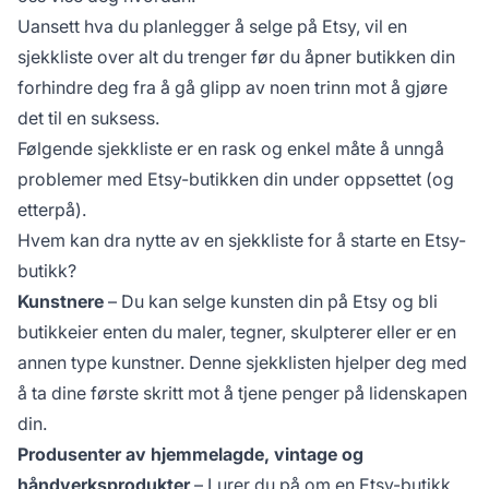
Uansett hva du planlegger å selge på Etsy, vil en
sjekkliste over alt du trenger før du åpner butikken din
forhindre deg fra å gå glipp av noen trinn mot å gjøre
det til en suksess.
Følgende sjekkliste er en rask og enkel måte å unngå
problemer med Etsy-butikken din under oppsettet (og
etterpå).
Hvem kan dra nytte av en sjekkliste for å starte en Etsy-
butikk?
Kunstnere
– Du kan selge kunsten din på Etsy og bli
butikkeier enten du maler, tegner, skulpterer eller er en
annen type kunstner. Denne sjekklisten hjelper deg med
å ta dine første skritt mot å tjene penger på lidenskapen
din.
Produsenter av hjemmelagde, vintage og
håndverksprodukter
– Lurer du på om en Etsy-butikk