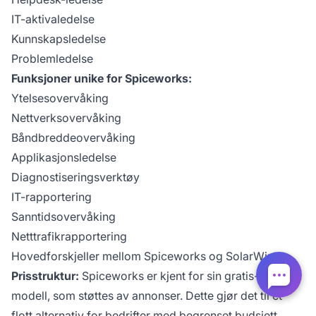
IT-aktivaledelse
Kunnskapsledelse
Problemledelse
Funksjoner unike for Spiceworks:
Ytelsesovervåking
Nettverksovervåking
Båndbreddeovervåking
Applikasjonsledelse
Diagnostiseringsverktøy
IT-rapportering
Sanntidsovervåking
Netttrafikrapportering
Hovedforskjeller mellom Spiceworks og SolarWinds
Prisstruktur:
Spiceworks er kjent for sin gratis-til-bruk-
modell, som støttes av annonser. Dette gjør det til et
flott alternativ for bedrifter med begrenset budsjett.