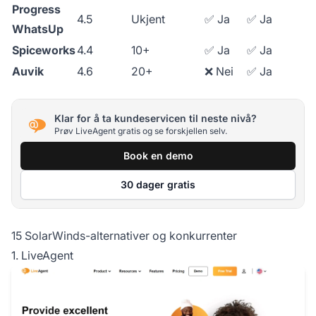
Progress
4.5
Ukjent
✅ Ja
✅ Ja
WhatsUp
Spiceworks
4.4
10+
✅ Ja
✅ Ja
Auvik
4.6
20+
❌ Nei
✅ Ja
Klar for å ta kundeservicen til neste nivå?
Prøv LiveAgent gratis og se forskjellen selv.
Book en demo
30 dager gratis
15 SolarWinds-alternativer og konkurrenter
1. LiveAgent