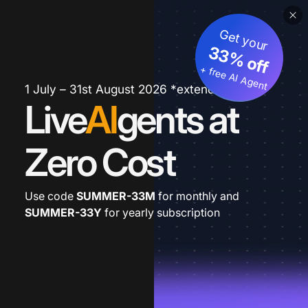
Get your
33% off
+ free AI Agent
1 July – 31st August 2026 *extended
Live
AI
gents at
Zero Cost
Use code
SUMMER-33M
for monthly and
SUMMER-33Y
for yearly subscription