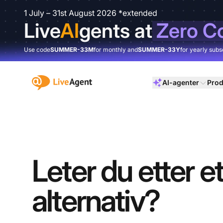
1 July – 31st August 2026 *extended
Live
AI
gents at
Zero C
Use code
SUMMER-33M
for monthly and
SUMMER-33Y
for yearly subs
:site.title
AI-agenter
Prod
Leter du etter e
alternativ?