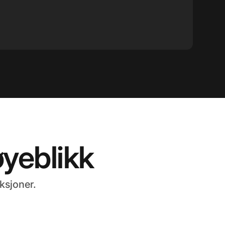
øyeblikk
ksjoner.