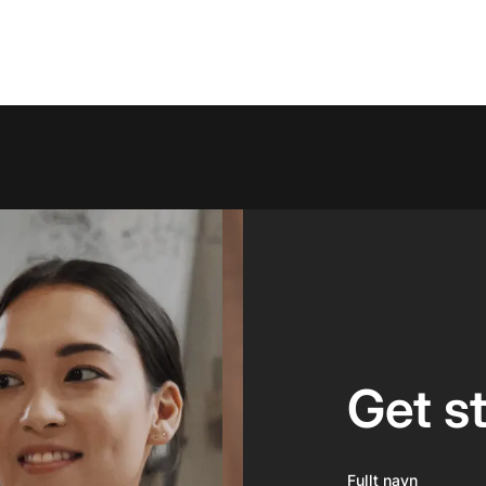
Get s
Fullt navn