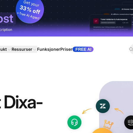
Get your
33% off
+ free AI Agent
ost
cription
ukt
Ressurser
Funksjoner
Priser
FREE AI
t Dixa-