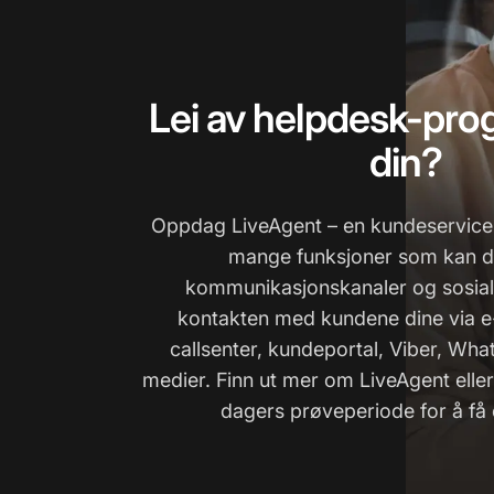
Lei av helpdesk-pr
din?
Oppdag LiveAgent – en kundeservi
mange funksjoner som kan d
kommunikasjonskanaler og sosial
kontakten med kundene dine via e-
callsenter, kundeportal, Viber, Wha
medier. Finn ut mer om LiveAgent eller 
dagers prøveperiode for å få 