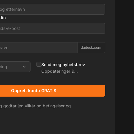
din
.ladesk.com
Send meg nyhetsbrev
ring
Oppdateringer &
kampanjetilbud
Opprett konto GRATIS
eg godtar jeg
vilkår og betingelser
og