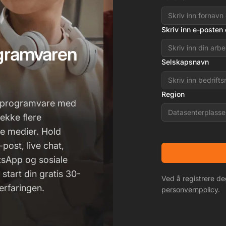
Skriv inn e-posten 
ogramvaren
Selskapsnavn
Region
ceprogramvare med
Datasenterplasse
ekke flere
e medier. Hold
post, live chat,
tsApp og sosiale
start din gratis 30-
Ved å registrere d
erfaringen.
personvernpolicy
.