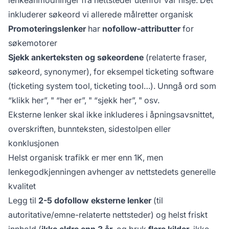
inkluderer søkeord vi allerede målretter organisk
Promoteringslenker
har
nofollow-attributter
for
søkemotorer
Sjekk ankerteksten og søkeordene
(relaterte fraser,
søkeord, synonymer), for eksempel
ticketing software
(ticketing system tool, ticketing tool…). Unngå ord som
“klikk her”, " “her er”, " “sjekk her”, " osv.
Eksterne lenker skal ikke inkluderes i åpningsavsnittet,
overskriften, bunnteksten, sidestolpen eller
konklusjonen
Helst organisk trafikk er mer enn 1K, men
lenkegodkjenningen avhenger av nettstedets generelle
kvalitet
Legg til
2-5 dofollow eksterne lenker
(til
autoritative/emne-relaterte nettsteder) og helst friskt
innhold (
ikke eldre enn 3 år
, og bruk
flere kilder
, ikke