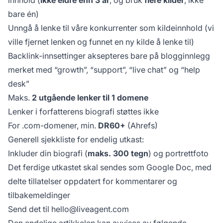
bare én)
Unngå å lenke til våre konkurrenter som kildeinnhold (vi
ville fjernet lenken og funnet en ny kilde å lenke til)
Backlink-innsettinger aksepteres bare på blogginnlegg
merket med “growth”, “support”, “live chat” og “help
desk”
Maks.
2 utgående lenker til 1 domene
Lenker i forfatterens biografi støttes ikke
For .com-domener, min.
DR60+
(Ahrefs)
Generell sjekkliste for endelig utkast:
Inkluder din biografi (
maks. 300 tegn
) og portrettfoto
Det ferdige utkastet skal sendes som Google Doc, med
delte tillatelser oppdatert for kommentarer og
tilbakemeldinger
Send det til
hello@liveagent.com
Den endelige artikkelen kan avvises av følgende