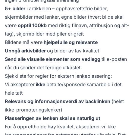
5+ bilder
i artikkelen – opphavsrettsfrie bilder,
skjermbilder med lenker, egne bilder (hvert bilde skal
være
opptil 100kb
med riktig filnavn, attribusjon og alt-
tag), skjermbilder med piler er greit
Bildene må være
hjelpefulle og relevante
Unngå arkivbilder
og bilder av lav kvalitet
Send alle visuelle elementer som vedlegg
til e-posten
når du sender det ferdige utkastet
Sjekkliste for regler for ekstern lenkeplassering:
Vi aksepterer
ikke
betalte/sponsede samarbeid i det
hele tatt
Relevans og informasjonsverdi av backlinken
(helst
ikke-promoteringslenker)
Plasseringen av lenken skal se naturlig ut
For å opprettholde høy kvalitet, aksepterer vi ikke
lenkeanmodninger fra nettsteder utenfor vår nisje. Det