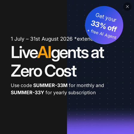
Get your
33% off
+ free AI Agent
1 July – 31st August 2026 *extended
Live
AI
gents at
Zero Cost
Use code
SUMMER-33M
for monthly and
SUMMER-33Y
for yearly subscription