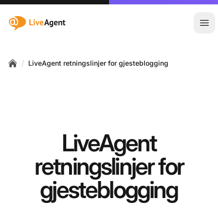
:site.title
Åpn
/
LiveAgent retningslinjer for gjesteblogging
Home
LiveAgent
retningslinjer for
gjesteblogging