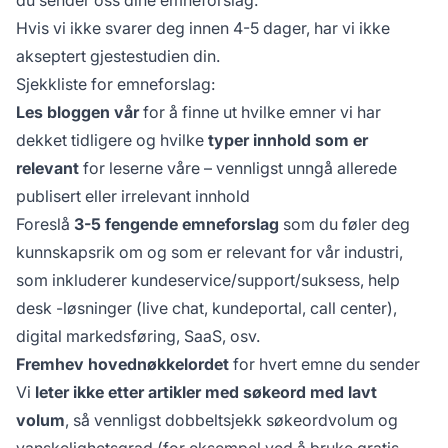
Hvis vi ikke svarer deg innen 4-5 dager, har vi ikke
akseptert gjestestudien din.
Sjekkliste for emneforslag:
Les bloggen vår
for å finne ut hvilke emner vi har
dekket tidligere og hvilke
typer innhold som er
relevant
for leserne våre – vennligst unngå allerede
publisert eller irrelevant innhold
Foreslå
3-5 fengende emneforslag
som du føler deg
kunnskapsrik om og som er relevant for vår industri,
som inkluderer kundeservice/support/suksess,
help
desk
-løsninger (live chat, kundeportal, call center),
digital markedsføring, SaaS, osv.
Fremhev hovednøkkelordet
for hvert emne du sender
Vi
leter ikke etter artikler med søkeord med lavt
volum
, så vennligst dobbeltsjekk søkeordvolum og
vanskelighetsgrad (for eksempel ved å bruke
gratis