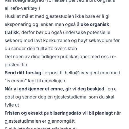
aHrefs-verktøy
)
Husk at målet med gjestestudien ikke bare er å gi
eksponering og lenker, men også å
øke organisk
trafikk
; derfor bør du også undersøke potensielle
søkeord med lavt konkurranse og høyt søkevolum før
du sender den fullførte oversikten
Del noen av dine tidligere publikasjoner med oss i e-
posten din
Send ditt forslag
i e-post til
hello@liveagent.com
med
“is cream” lagt til emnelinjen
Når vi godkjenner et emne, gir vi deg beskjed
i en e-
post og sender deg en gjestestudiemal som du skal
fylle ut
Fristen og eksakt publiseringsdato vil bli planlagt
når
gjestestudimalen er gjennomgått
Sjekkliste for gjestestudieinnhold: