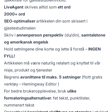
LiveAgent
skrives alltid som
ett ord
2000+ ord
SEO-optimaliser
artikkelen din som skissert i
gjestestudimalen
Skriv i
annenperson perspektiv
(du/din),
samtaletone
og amerikansk engelsk
Hold setningene dine korte og lette å forstå –
INGEN
FYLL!
Artikkelen må være naturlig relatert og knyttet til vår
nisje, produkt og tjenester
Begrens
avsnittene til maks. 5 setninger
(flott gratis
verktøy –
Hemingway Editor
)
For bedre brukeropplevelse, bruk
ulike
formateringsalternativer
: fet tekst, punktlister,
nummerert tekst
Oppretthold
konsistent skrifttype og størrelse
i stykket