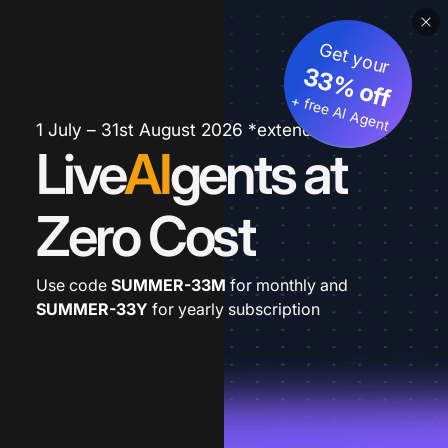
Get your
33% off
+ free AI Agent
1 July – 31st August 2026 *extended
Live
AI
gents at
Zero Cost
Use code
SUMMER-33M
for monthly and
SUMMER-33Y
for yearly subscription