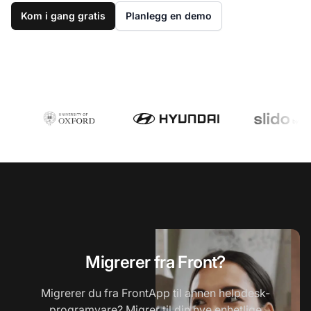
Kom i gang gratis
Planlegg en demo
Migrerer fra Front?
Migrerer du fra FrontApp til annen helpdesk-
programvare? Migrer til din nye enhetlige