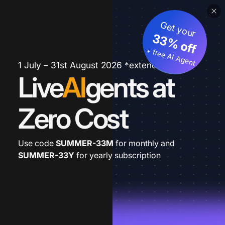
Get your
33% off
+ free AI Agent
1 July – 31st August 2026 *extended
Live
AI
gents at
Zero Cost
Use code
SUMMER-33M
for monthly and
SUMMER-33Y
for yearly subscription