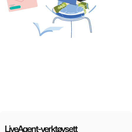
LiveAgent-verktøysett