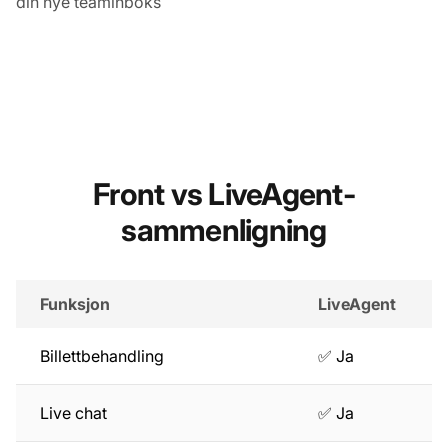
din nye teaminboks
Front vs LiveAgent-
sammenligning
Funksjon
LiveAgent
Billettbehandling
✅ Ja
Live chat
✅ Ja