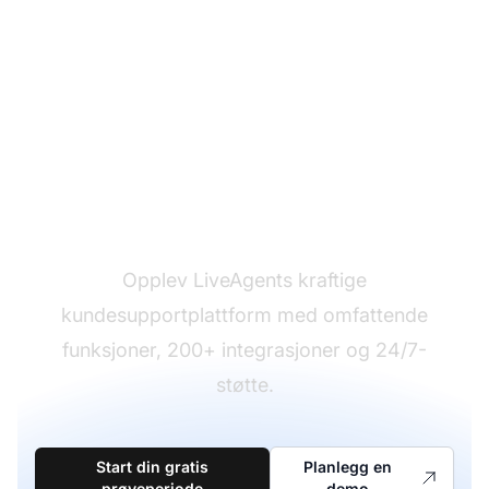
Klar til å gjøre byttet?
Opplev LiveAgents kraftige
kundesupportplattform med omfattende
funksjoner, 200+ integrasjoner og 24/7-
støtte.
Start din gratis
Planlegg en
prøveperiode
demo