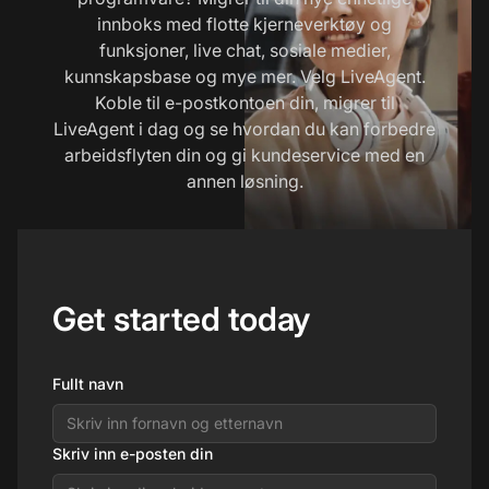
innboks med flotte kjerneverktøy og
funksjoner, live chat, sosiale medier,
kunnskapsbase og mye mer. Velg LiveAgent.
Koble til e-postkontoen din, migrer til
LiveAgent i dag og se hvordan du kan forbedre
arbeidsflyten din og gi kundeservice med en
annen løsning.
Get started today
Fullt navn
Skriv inn e-posten din