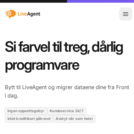
:site.title
Åpn
Si farvel til treg, dårlig
programvare
Bytt til LiveAgent og migrer dataene dine fra Front
i dag.
Ingen oppsettsgebyr
Kundeservice 24/7
Intet kredittkort påkrevd
Avbryt når som helst