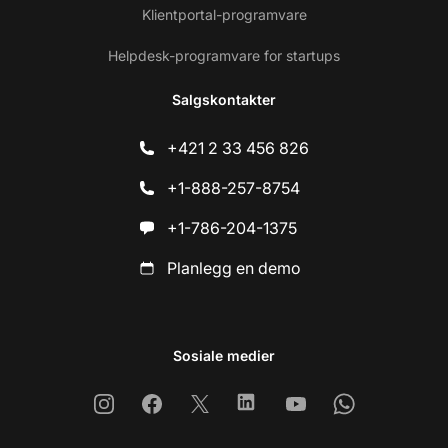
Klientportal-programvare
Helpdesk-programvare for startups
Salgskontakter
+421 2 33 456 826
+1-888-257-8754
+1-786-204-1375
Planlegg en demo
Sosiale medier
Instagram
Facebook
X
Linkedin
Youtube
Whatsapp
Ko