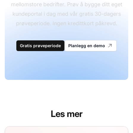
mellomstore bedrifter. Prøv å bygge ditt eget
kundeportal i dag med vår gratis 30-dagers
prøveperiode. Ingen kredittkort påkrevd.
Gratis prøveperiode
Planlegg en demo
Les mer
Bekreftelsesmaler for bestillingsbekreftelse