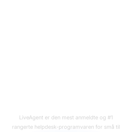
Klar til å bruke våre
bekreftelse e-
postmaler?
LiveAgent er den mest anmeldte og #1
rangerte helpdesk-programvaren for små til