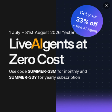
Get your
33% off
+ free AI Agent
1 July – 31st August 2026 *extended
Live
AI
gents at
Zero Cost
Use code
SUMMER-33M
for monthly and
SUMMER-33Y
for yearly subscription