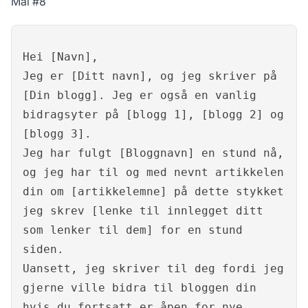
Mal #8
Hei [Navn],
Jeg er [Ditt navn], og jeg skriver på
[Din blogg]. Jeg er også en vanlig
bidragsyter på [blogg 1], [blogg 2] og
[blogg 3].
Jeg har fulgt [Bloggnavn] en stund nå,
og jeg har til og med nevnt artikkelen
din om [artikkelemne] på dette stykket
jeg skrev [lenke til innlegget ditt
som lenker til dem] for en stund
siden.
Uansett, jeg skriver til deg fordi jeg
gjerne ville bidra til bloggen din
hvis du fortsatt er åpen for nye