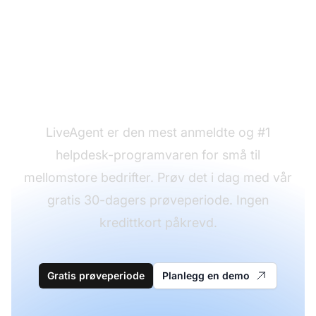
Klar til å bruke e-
postmalene våre for
gjesteblogging?
LiveAgent er den mest anmeldte og #1
helpdesk-programvaren for små til
mellomstore bedrifter. Prøv det i dag med vår
gratis 30-dagers prøveperiode. Ingen
kredittkort påkrevd.
Gratis prøveperiode
Planlegg en demo