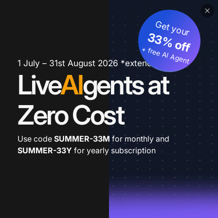
Get your
33% off
+ free AI Agent
1 July – 31st August 2026 *extended
Live
AI
gents at
Zero Cost
Use code
SUMMER-33M
for monthly and
SUMMER-33Y
for yearly subscription