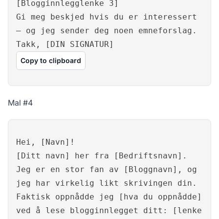
[Blogginnlegglenke 3]
Gi meg beskjed hvis du er interessert
– og jeg sender deg noen emneforslag.
Takk, [DIN SIGNATUR]
Copy to clipboard
Mal #4
Hei, [Navn]!
[Ditt navn] her fra [Bedriftsnavn].
Jeg er en stor fan av [Bloggnavn], og
jeg har virkelig likt skrivingen din.
Faktisk oppnådde jeg [hva du oppnådde]
ved å lese blogginnlegget ditt: [lenke