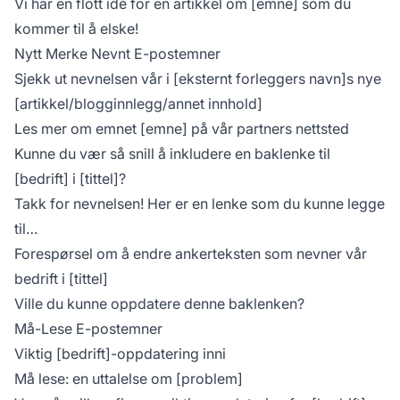
Vi har en flott idé for en artikkel om [emne] som du
kommer til å elske!
Nytt Merke Nevnt E-postemner
Sjekk ut nevnelsen vår i [eksternt forleggers navn]s nye
[artikkel/blogginnlegg/annet innhold]
Les mer om emnet [emne] på vår partners nettsted
Kunne du vær så snill å inkludere en baklenke til
[bedrift] i [tittel]?
Takk for nevnelsen! Her er en lenke som du kunne legge
til…
Forespørsel om å endre ankerteksten som nevner vår
bedrift i [tittel]
Ville du kunne oppdatere denne baklenken?
Må-Lese E-postemner
Viktig [bedrift]-oppdatering inni
Må lese: en uttalelse om [problem]