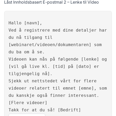
Låst Innholdsbasert E-postmal 2 – Lenke til Video
Hallo [navn],
Ved å registrere med dine detaljer har
du nå tilgang til
[webinaret/videoen/dokumentaren] som
du ba om å se.
Videoen kan nås på følgende [lenke] og
[vil gå live kl. [tid] på [dato] er
tilgjengelig nå].
Sjekk ut nettstedet vårt for flere
videoer relatert til emnet [emne], som
du kanskje også finner interessant.
[Flere videoer]
Takk for at du så! [Bedrift]