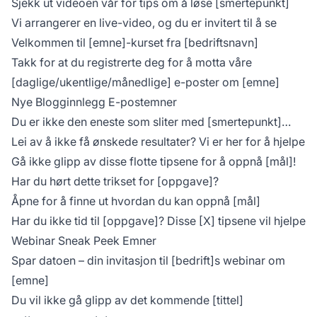
Sjekk ut videoen vår for tips om å løse [smertepunkt]
Vi arrangerer en live-video, og du er invitert til å se
Velkommen til [emne]-kurset fra [bedriftsnavn]
Takk for at du registrerte deg for å motta våre
[daglige/ukentlige/månedlige] e-poster om [emne]
Nye Blogginnlegg E-postemner
Du er ikke den eneste som sliter med [smertepunkt]…
Lei av å ikke få ønskede resultater? Vi er her for å hjelpe
Gå ikke glipp av disse flotte tipsene for å oppnå [mål]!
Har du hørt dette trikset for [oppgave]?
Åpne for å finne ut hvordan du kan oppnå [mål]
Har du ikke tid til [oppgave]? Disse [X] tipsene vil hjelpe
Webinar Sneak Peek Emner
Spar datoen – din invitasjon til [bedrift]s webinar om
[emne]
Du vil ikke gå glipp av det kommende [tittel]