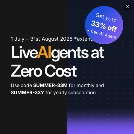
Get your
33% off
+ free AI Agent
1 July – 31st August 2026 *extended
Live
AI
gents at
Zero Cost
Use code
SUMMER-33M
for monthly and
SUMMER-33Y
for yearly subscription