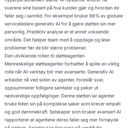
svarene sine basert på hva kunder gjør og hvordan de
føler seg i sanntid. For eksempel bruker 66% av globale
serviceledere generativ AI for å gjøre støtten sin mer
personlig. Prediktiv analyse er et annet voksende
område. Det hjelper team med å oppdage og løse
problemer før de blir større problemer.
Den utviklende rollen til støtteagenten
Menneskelige støtteagenter fortsetter å spille en viktig
rolle når AI-verktøy blir mer avanserte. Generativ AI
arbeider nå ved siden av agenter, foreslår svar,
oppsummerer tidligere samtaler og peker ut
nødvendige oppfølginger. Denne støtten lar agenter
bruke tiden sin på komplekse saker som krever empati
og god dømmekraft. Selskaper som bruker avansert AI
rapporterer at agentene deres føler seg mer fornøyde
på jobben. Agenter kan fokusere på verdifulle