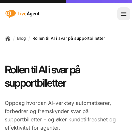
:site.title
Åpn
/
/
Blog
Rollen til AI i svar på supportbilletter
Home
Rollen til AI i svar på
supportbilletter
Oppdag hvordan AI-verktøy automatiserer,
forbedrer og fremskynder svar på
supportbilletter – og øker kundetilfredshet og
effektivitet for agenter.