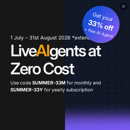
Get your
33% off
+ free AI Agent
1 July – 31st August 2026 *extended
Live
AI
gents at
Zero Cost
Use code
SUMMER-33M
for monthly and
SUMMER-33Y
for yearly subscription