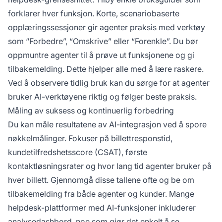
forklarer hver funksjon. Korte, scenariobaserte
opplæringssessjoner gir agenter praksis med verktøy
som “Forbedre”, “Omskrive” eller “Forenkle”. Du bør
oppmuntre agenter til å prøve ut funksjonene og gi
tilbakemelding. Dette hjelper alle med å lære raskere.
Ved å observere tidlig bruk kan du sørge for at agenter
bruker AI-verktøyene riktig og følger beste praksis.
Måling av suksess og kontinuerlig forbedring
Du kan måle resultatene av AI-integrasjon ved å spore
nøkkelmålinger. Fokuser på billettresponstid,
kundetilfredshetsscore (CSAT), første
kontaktløsningsrater og hvor lang tid agenter bruker på
hver billett. Gjennomgå disse tallene ofte og be om
tilbakemelding fra både agenter og kunder. Mange
helpdesk-plattformer med AI-funksjoner inkluderer
analysedashbord, noe som gjør det enkelt å se