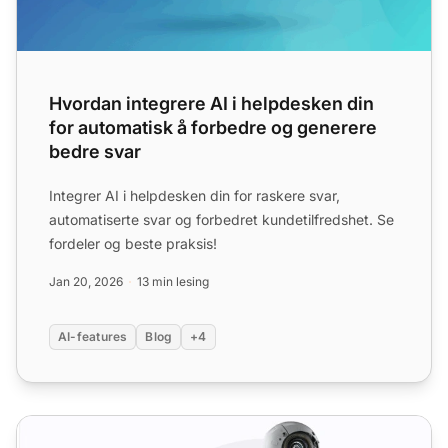
Hvordan integrere AI i helpdesken din
for automatisk å forbedre og generere
bedre svar
Integrer AI i helpdesken din for raskere svar,
automatiserte svar og forbedret kundetilfredshet. Se
fordeler og beste praksis!
Jan 20, 2026
13 min lesing
AI-features
Blog
+4
Inne i en AI-svarsforbedrerer: Hvordan det fungerer og h