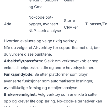
og Gmail
No-code bot-
Større
Ada
bygger, avansert
Tilpasset/En
CRM-er
NLP, sterk analyse
Hvordan evaluere og velge riktig verktøy
Når du velger et AI-verktøy for supportteamet ditt, bør
du vurdere disse punktene:
Arbeidsflytpassform:
Sjekk om verktøyet kobler seg
enkelt til helpdesk-en din og andre hovedsystemer.
Funksjondybde:
Se etter plattformer som tilbyr
avanserte funksjoner som automatiserte løsninger,
øyeblikkelige forslag og detaljert analyse.
Brukervennlighet:
Velg verktøy som er enkle å sette
opp og krever lite opplæring. No-code-alternativer kan