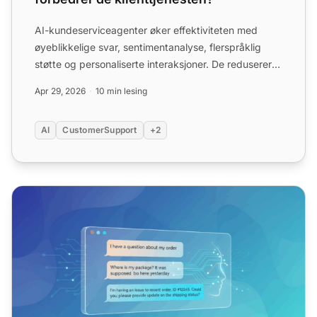
AI-kundeserviceagenter øker effektiviteten med
øyeblikkelige svar, sentimentanalyse, flerspråklig
støtte og personaliserte interaksjoner. De reduserer
kostnader...
Apr 29, 2026
10 min lesing
AI
CustomerSupport
+2
Hvordan integrere AI i helpdesken din for automatisk å f