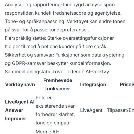
Analyser og rapportering: Innebygd analyse sporer
responstider, kundetilfredshetsscore og agentytelse.
Tone- og språkanpassning: Verktøyet kan endre tonen
på svar for å passe kundepreferanser.
Flerspråklig støtte: Sterke oversettingsfunksjoner
hjelper til med å betjene kunder på flere språk.
Sikkerhet og samsvar: Funksjoner som datakryptering
og GDPR-samsvar beskytter kundeinformasjon.
Sammenligningstabell over ledende AI-verktøy
Fremhevede
Verktøynavn
Integrasjon
Prisni
funksjoner
Polerer
LiveAgent AI
eksisterende svar,
Answer
LiveAgent
Tilpasset/En
forbedrer klarhet,
Improver
tone og empati
Modne AI-