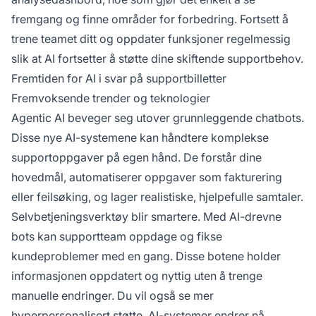
fremgang og finne områder for forbedring. Fortsett å
trene teamet ditt og oppdater funksjoner regelmessig
slik at AI fortsetter å støtte dine skiftende supportbehov.
Fremtiden for AI i svar på supportbilletter
Fremvoksende trender og teknologier
Agentic AI beveger seg utover grunnleggende chatbots.
Disse nye AI-systemene kan håndtere komplekse
supportoppgaver på egen hånd. De forstår dine
hovedmål, automatiserer oppgaver som fakturering
eller feilsøking, og lager realistiske, hjelpefulle samtaler.
Selvbetjeningsverktøy blir smartere. Med AI-drevne
bots kan supportteam oppdage og fikse
kundeproblemer med en gang. Disse botene holder
informasjonen oppdatert og nyttig uten å trenge
manuelle endringer. Du vil også se mer
hyperpersonalisert støtte. AI-systemer endrer nå