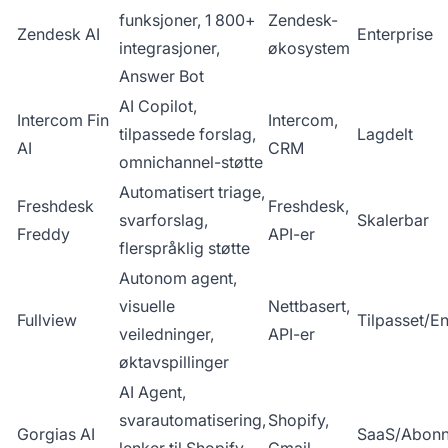
funksjoner, 1 800+
Zendesk-
Zendesk AI
Enterprise
integrasjoner,
økosystem
Answer Bot
AI Copilot,
Intercom Fin
Intercom,
tilpassede forslag,
Lagdelt
AI
CRM
omnichannel-støtte
Automatisert triage,
Freshdesk
Freshdesk,
svarforslag,
Skalerbar
Freddy
API-er
flerspråklig støtte
Autonom agent,
visuelle
Nettbasert,
Fullview
Tilpasset/En
veiledninger,
API-er
øktavspillinger
AI Agent,
svarautomatisering,
Shopify,
Gorgias AI
SaaS/Abon
lenker til Shopify
Gmail