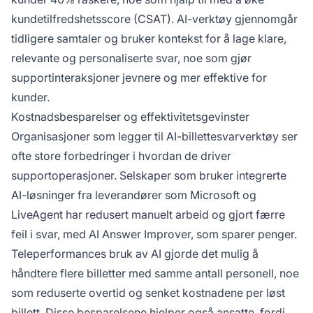
kundetilfredshetsscore (CSAT). AI-verktøy gjennomgår
tidligere samtaler og bruker kontekst for å lage klare,
relevante og personaliserte svar, noe som gjør
supportinteraksjoner jevnere og mer effektive for
kunder.
Kostnadsbesparelser og effektivitetsgevinster
Organisasjoner som legger til AI-billettesvarverktøy ser
ofte store forbedringer i hvordan de driver
supportoperasjoner. Selskaper som bruker integrerte
AI-løsninger fra leverandører som Microsoft og
LiveAgent har redusert manuelt arbeid og gjort færre
feil i svar, med AI Answer Improver, som sparer penger.
Teleperformances bruk av AI gjorde det mulig å
håndtere flere billetter med samme antall personell, noe
som reduserte overtid og senket kostnadene per løst
billett. Disse besparelsene hjelper også ansatte, fordi