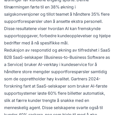
tilnærmingen førte til en 38% økning i
salgskonversjoner og tillot teamet å håndtere 35% flere
supportforespørsler uten å ansette ekstra personell.
Disse resultatene viser hvordan AI kan fremskynde
supportoppgaver, forbedre kundeopplevelser og hjelpe
bedrifter med å nå spesifikke mål.
Reduksjon av responstid og økning av tilfredshet i SaaS
B2B SaaS-selskaper (Business-to-Business Software as
a Service) bruker AI-verktøy i kundeservice for å
håndtere store mengder supportforespørsler samtidig
som de opprettholder høy kvalitet. Gartners 2024-
forskning fant at SaaS-selskaper som bruker AI-første
supportsystemer løste 60% flere billetter automatisk,
slik at færre kunder trengte å snakke med en
menneskelig agent. Disse selskapene svarte også til
kunder 40% raskere, noe som hjalp til med å øke