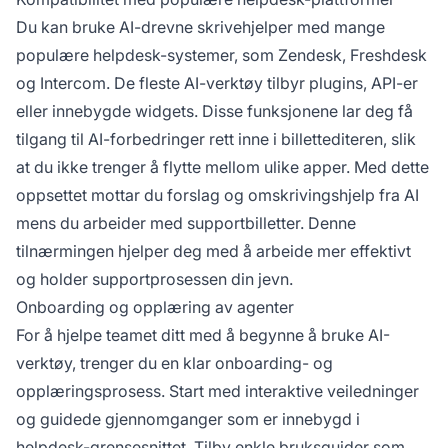
Du kan bruke AI-drevne skrivehjelper med mange
populære helpdesk-systemer, som Zendesk, Freshdesk
og Intercom. De fleste AI-verktøy tilbyr plugins, API-er
eller innebygde widgets. Disse funksjonene lar deg få
tilgang til AI-forbedringer rett inne i billettediteren, slik
at du ikke trenger å flytte mellom ulike apper. Med dette
oppsettet mottar du forslag og omskrivingshjelp fra AI
mens du arbeider med supportbilletter. Denne
tilnærmingen hjelper deg med å arbeide mer effektivt
og holder supportprosessen din jevn.
Onboarding og opplæring av agenter
For å hjelpe teamet ditt med å begynne å bruke AI-
verktøy, trenger du en klar onboarding- og
opplæringsprosess. Start med interaktive veiledninger
og guidede gjennomganger som er innebygd i
helpdesk-grensesnittet. Tilby enkle bruksguider som