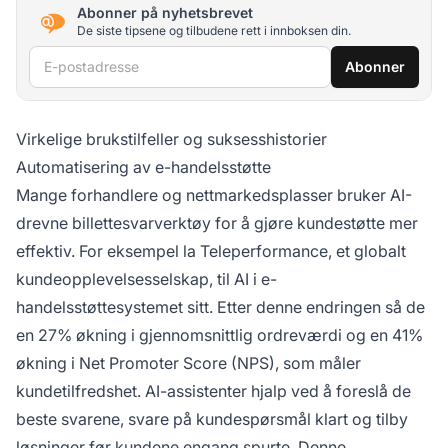
Abonner på nyhetsbrevet
De siste tipsene og tilbudene rett i innboksen din.
E-postadresse
Abonner
Virkelige brukstilfeller og suksesshistorier
Automatisering av e-handelsstøtte
Mange forhandlere og nettmarkedsplasser bruker AI-
drevne billettesvarverktøy for å gjøre kundestøtte mer
effektiv. For eksempel la Teleperformance, et globalt
kundeopplevelsesselskap, til AI i e-
handelsstøttesystemet sitt. Etter denne endringen så de
en 27% økning i gjennomsnittlig ordreværdi og en 41%
økning i Net Promoter Score (NPS), som måler
kundetilfredshet. AI-assistenter hjalp ved å foreslå de
beste svarene, svare på kundespørsmål klart og tilby
løsninger før kundene engang spurte. Denne