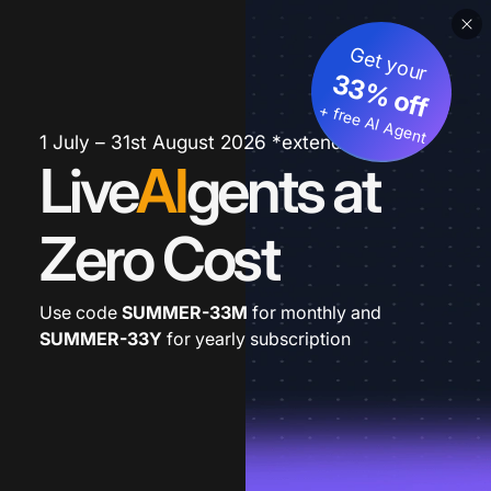
Get your
33% off
+ free AI Agent
1 July – 31st August 2026 *extended
Live
AI
gents at
Zero Cost
Use code
SUMMER-33M
for monthly and
SUMMER-33Y
for yearly subscription