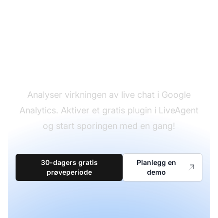
Få live chat-data i
Google Analytics nå
Analyser virkningen av live chat i Google
Analytics. Aktiver et gratis plugin i LiveAgent
og start sporingen med en gang!
30-dagers gratis
Planlegg en
prøveperiode
demo