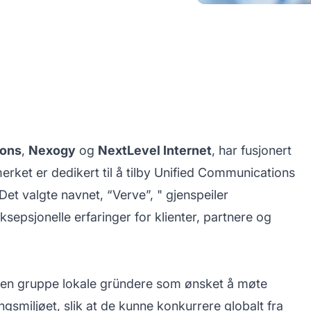
ions
,
Nexogy
og
NextLevel Internet
, har fusjonert
merket er dedikert til å tilby Unified Communications
et valgte navnet, “Verve”, " gjenspeiler
eksepsjonelle erfaringer for klienter, partnere og
v en gruppe lokale gründere som ønsket å møte
miljøet, slik at de kunne konkurrere globalt fra