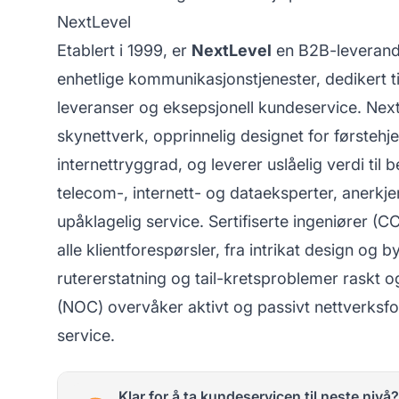
NextLevel
Etablert i 1999, er
NextLevel
en B2B-leverandør
enhetlige kommunikasjonstjenester, dedikert 
leveranser og eksepsjonell kundeservice. NextLev
skynettverk, opprinnelig designet for førstehj
internettryggrad, og leverer uslåelig verdi til 
telecom-, internett- og dataeksperter, anerkj
upåklagelig service. Sertifiserte ingeniører 
alle klientforespørsler, fra intrikat design og b
rutererstatning og tail-kretsproblemer raskt 
(NOC) overvåker aktivt og passivt nettverksfor
service.
Klar for å ta kundeservicen til neste nivå?