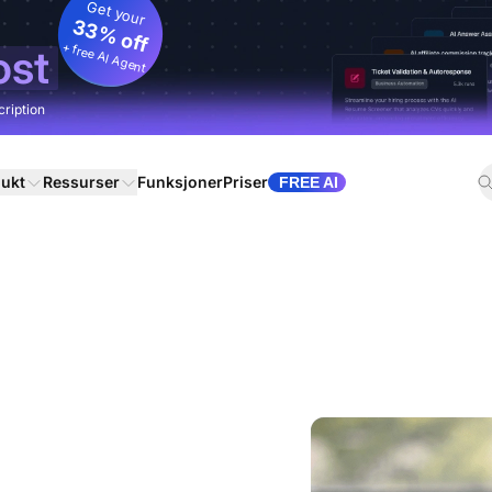
Get your
33% off
+ free AI Agent
ost
cription
ukt
Ressurser
Funksjoner
Priser
FREE AI