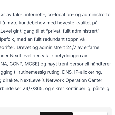
 av tale-, internett-, co-location- og administrerte
til å møte kundebehov med høyeste kvalitet på
el gir tilgang til et “privat, fullt administrert”
elpsfolk, med en fullt redundant toppnivå
bedrifter. Drevet og administrert 24/7 av erfarne
enner NextLevel den vitale betydningen av
(CCNA, CCNP, MCSE) og høyt trent personell håndterer
ygging til rutinemessig ruting, DNS, IP-allokering,
og direkte. NextLevel’s Network Operation Center
bindelser 24/7/365, og sikrer kontinuerlig, pålitelig