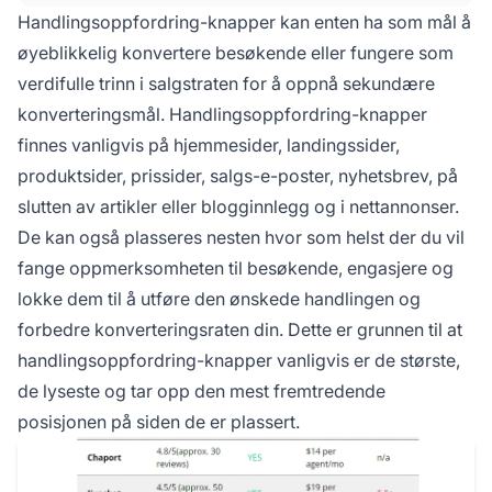
De bør være strategisk plassert, designet for å
Handlingsoppfordring-knapper kan enten ha som mål å
skille seg ut med riktig farge, kontrast, størrelse
øyeblikkelig konvertere besøkende eller fungere som
og form, og ha klar, handlingsorientert tekst.
verdifulle trinn i salgstraten for å oppnå sekundære
konverteringsmål. Handlingsoppfordring-knapper
finnes vanligvis på hjemmesider, landingssider,
produktsider, prissider, salgs-e-poster, nyhetsbrev, på
slutten av artikler eller blogginnlegg og i nettannonser.
De kan også plasseres nesten hvor som helst der du vil
fange oppmerksomheten til besøkende, engasjere og
lokke dem til å utføre den ønskede handlingen og
forbedre konverteringsraten din. Dette er grunnen til at
handlingsoppfordring-knapper vanligvis er de største,
de lyseste og tar opp den mest fremtredende
posisjonen på siden de er plassert.