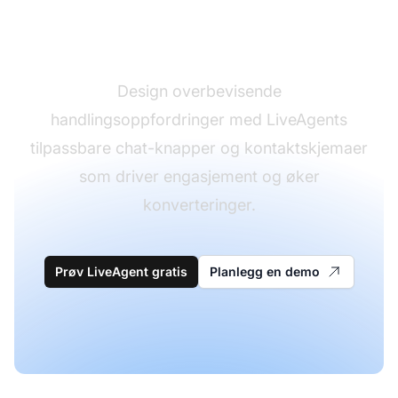
Øk konverteringsrater
på nettstedet
Design overbevisende
handlingsoppfordringer med LiveAgents
tilpassbare chat-knapper og kontaktskjemaer
som driver engasjement og øker
konverteringer.
Prøv LiveAgent gratis
Planlegg en demo