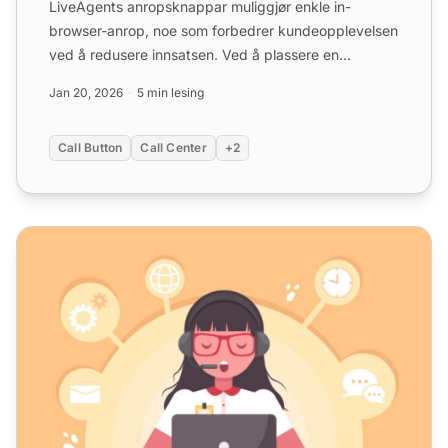
LiveAgents anropsknappar muliggjør enkle in-
browser-anrop, noe som forbedrer kundeopplevelsen
ved å redusere innsatsen. Ved å plassere en
kundeserviceknapp på n...
Jan 20, 2026
5 min lesing
Call Button
Call Center
+2
Fra klikk til kunder: 20+ strategier for å øke konverterings