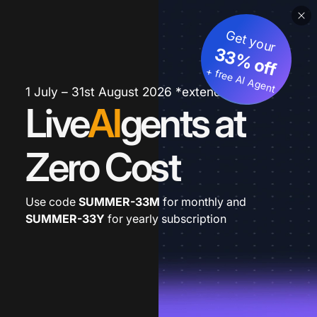
Get your
33% off
+ free AI Agent
1 July – 31st August 2026 *extended
Live
AI
gents at
Zero Cost
Use code
SUMMER-33M
for monthly and
SUMMER-33Y
for yearly subscription