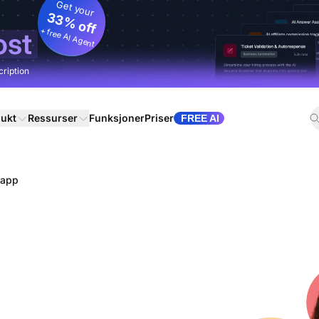
Get your
33% off
+ free AI Agent
ost
cription
ukt
Ressurser
Funksjoner
Priser
FREE AI
napp