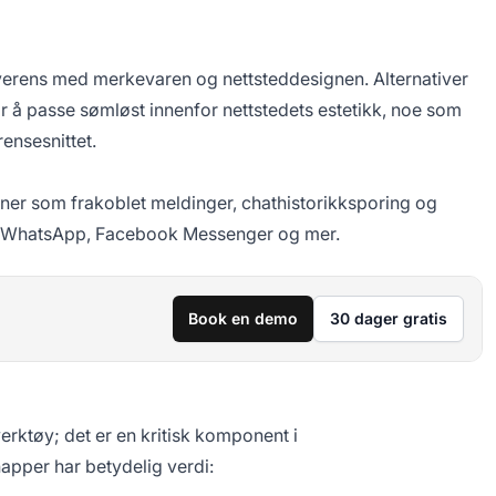
overens med merkevaren og nettsteddesignen. Alternativer
or å passe sømløst innenfor nettstedets estetikk, noe som
rensesnittet.
oner som frakoblet meldinger, chathistorikksporing og
m WhatsApp, Facebook Messenger og mer.
Book en demo
30 dager gratis
ktøy; det er en kritisk komponent i
apper har betydelig verdi: