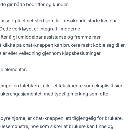
de gir både bedrifter og kunder.
lassert på et nettsted som lar besøkende starte live chat-
Dette verktøyet er integralt i moderne
rifter å gi umiddelbar assistanse og fremme mer
 klikke på chat-knappen kan brukere raskt koble seg til en
sler eller veiledning gjennom kjøpsbeslutninger.
le elementer:
mpel en taleblære, eller et tekstmerke som eksplisitt sier
 brukerengasjementet, med tydelig merking som ofte
høyre hjørne, er chat-knappen lett tilgjengelig for brukere.
lesemønstre, noe som sikrer at brukere kan finne og