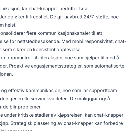
kasjon, lar chat-knapper bedrifter løse
r og øker tilfredshet. De gir uavbrutt 24/7-støtte, noe
m helst.
onsoliderer flere kommunikasjonskanaler til ett
velse for nettstedbesøkende. Med mobilresponsivitet, chat-
 som sikrer en konsistent opplevelse.
p oppmuntrer til interaksjon, noe som hjelper til med å
nder. Proaktive engasjementsstrategier, som automatiserte
sjonen.
e og effektiv kommunikasjon, noe som lar supportteam
den generelle servicekvaliteten. De muliggjør også
r de blir problemer.
te under kritiske stadier av kjøpsreisen, kan chat-knapper
 kjøp. Strategisk plassering av chat-knapper kan forbedre