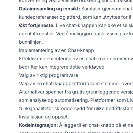
konvertering ved å veilede brukere gjennom beslut
Datainnsamling og innsikt:
Samtaler gjennom chat-k
kundepreferanser og atferd, som kan utnyttes for å r
Økt fortjeneste:
Live chat-knappen kan øke et selsk
agenttilfredshet. Ved å muliggjøre rask løsning av k
bunnlinjen.
Implementering av en Chat-knapp
Effektiv implementering av en chat-knapp krever n
bedrifter kan integrere dette verktøyet:
Valg av riktig programvare
Valg av en chat-knappplattform som stemmer overen
Alternativer spenner fra gratis grunnleggende versjo
som analyse og automatisering. Plattformer som Liv
funksjonaliteter skreddersydd for ulike bedriftsstørr
Installasjon og oppsett
Kodeintegrasjon:
Å legge til en chat-knapp på et ne