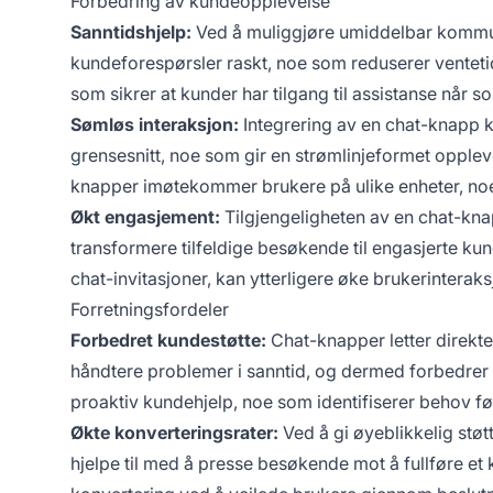
Forbedring av kundeopplevelse
Sanntidshjelp:
Ved å muliggjøre umiddelbar kommuni
kundeforespørsler raskt, noe som reduserer ventetide
som sikrer at kunder har tilgang til assistanse når so
Sømløs interaksjon:
Integrering av en chat-knapp k
grensesnitt, noe som gir en strømlinjeformet opple
knapper imøtekommer brukere på ulike enheter, noe
Økt engasjement:
Tilgjengeligheten av en chat-knap
transformere tilfeldige besøkende til engasjerte ku
chat-invitasjoner, kan ytterligere øke brukerinterak
Forretningsfordeler
Forbedret kundestøtte:
Chat-knapper letter direkt
håndtere problemer i sanntid, og dermed forbedrer 
proaktiv kundehjelp, noe som identifiserer behov fø
Økte konverteringsrater:
Ved å gi øyeblikkelig støt
hjelpe til med å presse besøkende mot å fullføre et