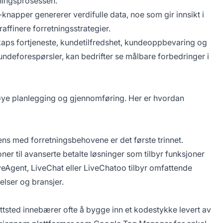
ningsprosessen.
napper genererer verdifulle data, noe som gir innsikt i
affinere forretningsstrategier.
aps fortjeneste, kundetilfredshet, kundeoppbevaring og
undeforespørsler, kan bedrifter se målbare forbedringer i
øye planlegging og gjennomføring. Her er hvordan
s med forretningsbehovene er det første trinnet.
ner til avanserte betalte løsninger som tilbyr funksjoner
eAgent, LiveChat eller LiveChatoo tilbyr omfattende
elser og bransjer.
ttsted innebærer ofte å bygge inn et kodestykke levert av