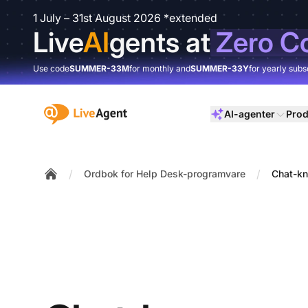
1 July – 31st August 2026 *extended
Live
AI
gents at
Zero C
Use code
SUMMER-33M
for monthly and
SUMMER-33Y
for yearly subs
:site.title
AI-agenter
Prod
/
/
Ordbok for Help Desk-programvare
Chat-k
Home