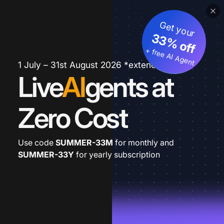
Get your
33% off
+ free AI Agent
1 July – 31st August 2026 *extended
Live
AI
gents at
Zero Cost
Use code
SUMMER-33M
for monthly and
SUMMER-33Y
for yearly subscription