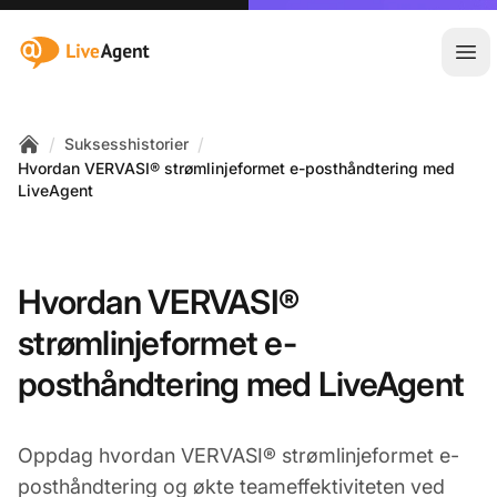
:site.title
Åpn
/
/
Suksesshistorier
Home
Hvordan VERVASI® strømlinjeformet e-posthåndtering med
LiveAgent
Hvordan VERVASI®
strømlinjeformet e-
posthåndtering med LiveAgent
Oppdag hvordan VERVASI® strømlinjeformet e-
posthåndtering og økte teameffektiviteten ved