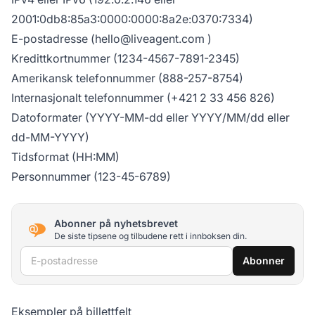
2001:0db8:85a3:0000:0000:8a2e:0370:7334)
E-postadresse (
hello@liveagent.com
)
Kredittkortnummer (1234-4567-7891-2345)
Amerikansk telefonnummer (888-257-8754)
Internasjonalt telefonnummer (+421 2 33 456 826)
Datoformater (YYYY-MM-dd eller YYYY/MM/dd eller
dd-MM-YYYY)
Tidsformat (HH:MM)
Personnummer (123-45-6789)
Abonner på nyhetsbrevet
De siste tipsene og tilbudene rett i innboksen din.
E-postadresse
Abonner
Eksempler på billettfelt