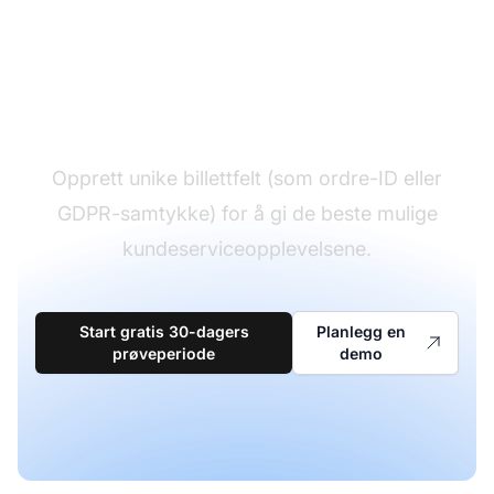
Opprett ubegrensede
egendefinerte billettfelt
Opprett unike billettfelt (som ordre-ID eller
GDPR-samtykke) for å gi de beste mulige
kundeserviceopplevelsene.
Start gratis 30-dagers
Planlegg en
prøveperiode
demo