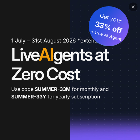
Get your
33% off
+ free AI Agent
1 July – 31st August 2026 *extended
Live
AI
gents at
Zero Cost
Use code
SUMMER-33M
for monthly and
SUMMER-33Y
for yearly subscription