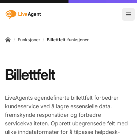
:site.title
Åpn
/
/
Funksjoner
Billettfelt-funksjoner
Home
Billettfelt
LiveAgents egendefinerte billettfelt forbedrer
kundeservice ved å lagre essensielle data,
fremskynde responstider og forbedre
servicekvaliteten. Opprett ubegrensede felt med
ulike inndataformater for å tilpasse helpdesk-