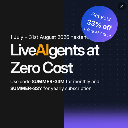
Get your
33% off
+ free AI Agent
1 July – 31st August 2026 *extended
Live
AI
gents at
Zero Cost
Use code
SUMMER-33M
for monthly and
SUMMER-33Y
for yearly subscription