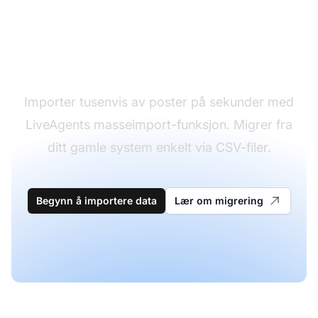
Forenkle datamigrering
med masseimport
Importer tusenvis av poster på sekunder med
LiveAgents masseimport-funksjon. Migrer fra
ditt gamle system enkelt via CSV-filer.
Begynn å importere data
Lær om migrering