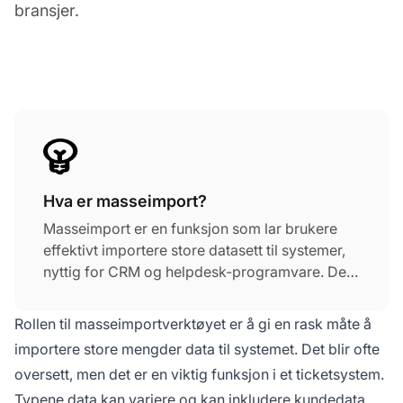
bransjer.
Hva er masseimport?
Masseimport er en funksjon som lar brukere
effektivt importere store datasett til systemer,
nyttig for CRM og helpdesk-programvare. Den
forenkler prosesser ved å muliggjøre
dataimport via CSV-filer, og sparer tid og
Rollen til masseimportverktøyet er å gi en rask måte å
innsats på tvers av bransjer.
importere store mengder data til systemet. Det blir ofte
oversett, men det er en viktig funksjon i et ticketsystem.
Typene data kan variere og kan inkludere kundedata,