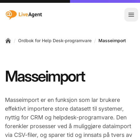
:site.title
Åpn
/
/
Ordbok for Help Desk-programvare
Masseimport
Home
Masseimport
Masseimport er en funksjon som lar brukere
effektivt importere store datasett til systemer,
nyttig for CRM og helpdesk-programvare. Den
forenkler prosesser ved å muliggjøre dataimport
via CSV-filer, og sparer tid og innsats på tvers av