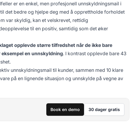
 tilfeller er en enkel, men profesjonell unnskyldningsmail i
 til det bedre og hjelpe deg med å opprettholde forholdet
var skyldig, kan et velskrevet, rettidig
deopplevelse til en positiv, samtidig som det øker
aget opplevde større tilfredshet når de ikke bare
or eksempel en unnskyldning
. I kontrast opplevde bare 43
shet.
ektiv unnskyldningsmail til kunder, sammen med 10 klare
svare på en lignende situasjon og unnskylde på vegne av
Book en demo
30 dager gratis