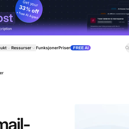
Get your
33% off
+ free AI Agent
ost
cription
ukt
Ressurser
Funksjoner
Priser
FREE AI
er
ail-