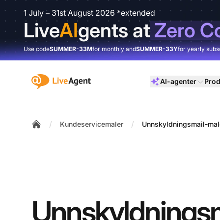
1 July – 31st August 2026 *extended
Live
AI
gents at
Zero C
Use code
SUMMER-33M
for monthly and
SUMMER-33Y
for yearly subs
:site.title
AI-agenter
Prod
/
/
Kundeservicemaler
Unnskyldningsmail-mal
Home
Unnskyldningsm