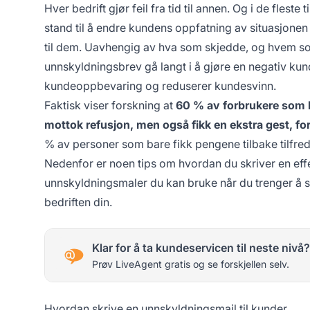
Hver bedrift gjør feil fra tid til annen. Og i de fleste
stand til å endre kundens oppfatning av situasjonen
til dem. Uavhengig av hva som skjedde, og hvem som 
unnskyldningsbrev gå langt i å gjøre en negativ kun
kundeoppbevaring og reduserer kundesvinn.
Faktisk viser forskning at
60 % av forbrukere som kl
mottok refusjon, men også fikk en ekstra gest, f
% av personer som bare fikk pengene tilbake tilfred
Nedenfor er noen tips om hvordan du skriver en eff
unnskyldningsmaler du kan bruke når du trenger å 
bedriften din.
Klar for å ta kundeservicen til neste nivå?
Prøv LiveAgent gratis og se forskjellen selv.
Hvordan skrive en unnskyldningsmail til kunder