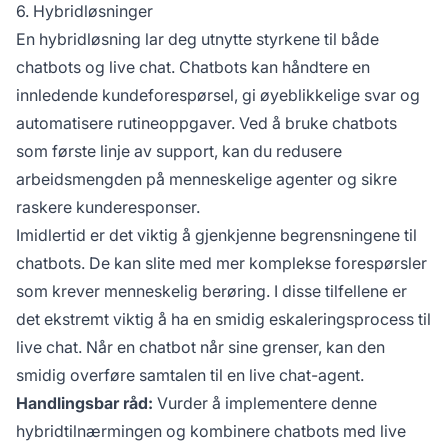
6. Hybridløsninger
En hybridløsning lar deg utnytte styrkene til både
chatbots og live chat. Chatbots kan håndtere en
innledende kundeforespørsel, gi øyeblikkelige svar og
automatisere rutineoppgaver. Ved å bruke chatbots
som første linje av support, kan du redusere
arbeidsmengden på menneskelige agenter og sikre
raskere kunderesponser.
Imidlertid er det viktig å gjenkjenne begrensningene til
chatbots. De kan slite med mer komplekse forespørsler
som krever menneskelig berøring. I disse tilfellene er
det ekstremt viktig å ha en smidig eskaleringsprocess til
live chat. Når en chatbot når sine grenser, kan den
smidig overføre samtalen til en live chat-agent.
Handlingsbar råd:
Vurder å implementere denne
hybridtilnærmingen og kombinere chatbots med live