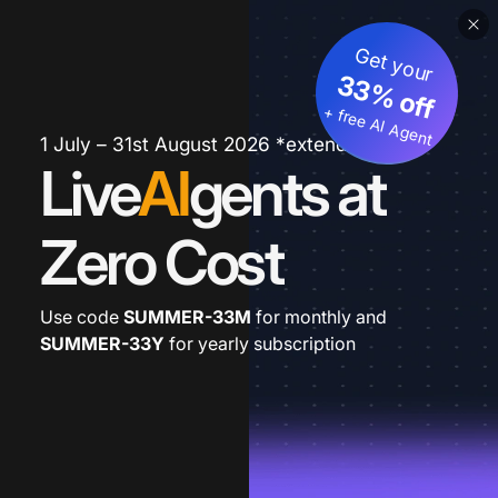
Get your
33% off
+ free AI Agent
1 July – 31st August 2026 *extended
Live
AI
gents at
Zero Cost
Use code
SUMMER-33M
for monthly and
SUMMER-33Y
for yearly subscription