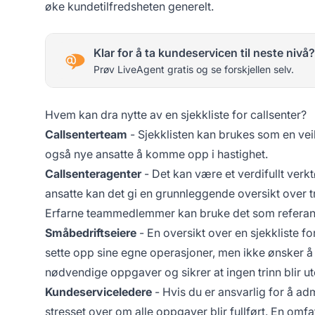
øke kundetilfredsheten generelt.
Klar for å ta kundeservicen til neste nivå?
Prøv LiveAgent gratis og se forskjellen selv.
Hvem kan dra nytte av en sjekkliste for callsenter?
Callsenterteam
- Sjekklisten kan brukes som en veile
også nye ansatte å komme opp i hastighet.
Callsenteragenter
- Det kan være et verdifullt ver
ansatte kan det gi en grunnleggende oversikt over t
Erfarne teammedlemmer kan bruke det som referanse f
Småbedriftseiere
- En oversikt over en sjekkliste fo
sette opp sine egne operasjoner, men ikke ønsker å in
nødvendige oppgaver og sikrer at ingen trinn blir ute
Kundeserviceledere
- Hvis du er ansvarlig for å ad
stresset over om alle oppgaver blir fullført. En omfat