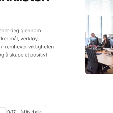
ileder deg gjennom
kker mål, verktøy,
n fremhever viktigheten
g å skape et positivt
0
/
17
Utvid alle