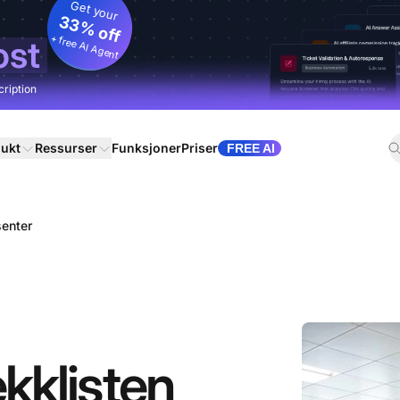
Get your
33% off
+ free AI Agent
ost
cription
ukt
Ressurser
Funksjoner
Priser
FREE AI
senter
ekklisten