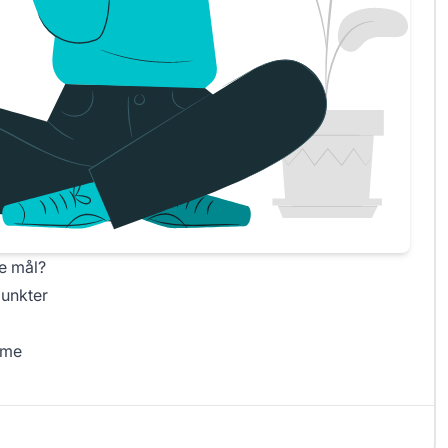
e mål?
punkter
ome