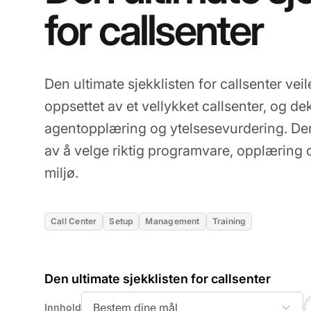
for callsenter
Den ultimate sjekklisten for callsenter ve
oppsettet av et vellykket callsenter, og de
agentopplæring og ytelsesevurdering. De
av å velge riktig programvare, opplæring o
miljø.
Call Center
Setup
Management
Training
Den ultimate sjekklisten for callsenter
Bestem dine mål
Innhold