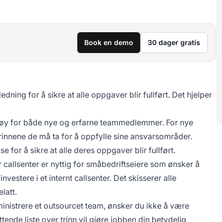
Book en demo
30 dager gratis
dning for å sikre at alle oppgaver blir fullført. Det hjelper
ktøy for både nye og erfarne teammedlemmer. For nye
rinnene de må ta for å oppfylle sine ansvarsområder.
or å sikre at alle deres oppgaver blir fullført.
r callsenter er nyttig for småbedriftseiere som ønsker å
vestere i et internt callsenter. Det skisserer alle
latt.
ministrere et outsourcet team, ønsker du ikke å være
tende liste over trinn vil gjøre jobben din betydelig