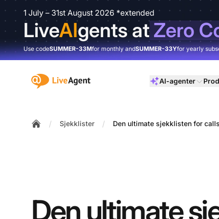
1 July – 31st August 2026 *extended
Live
AI
gents at
Zero C
Use code
SUMMER-33M
for monthly and
SUMMER-33Y
for yearly subs
:site.title
AI-agenter
Prod
/
/
Sjekklister
Den ultimate sjekklisten for call
Home
Den ultimate sj