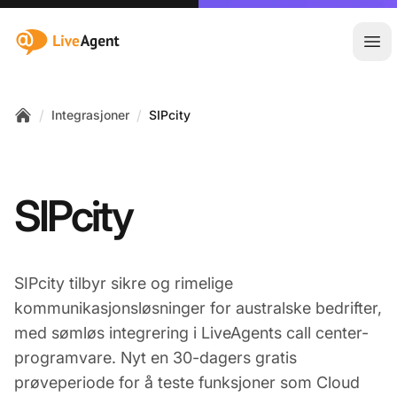
:site.title
Åpn
/
/
Integrasjoner
SIPcity
Home
SIPcity
SIPcity tilbyr sikre og rimelige
kommunikasjonsløsninger for australske bedrifter,
med sømløs integrering i LiveAgents call center-
programvare. Nyt en 30-dagers gratis
prøveperiode for å teste funksjoner som Cloud