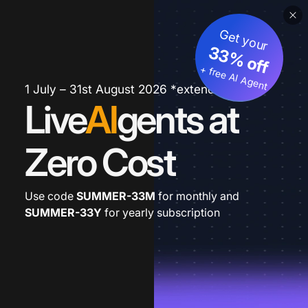
Get your
33% off
+ free AI Agent
1 July – 31st August 2026 *extended
Live
AI
gents at
Zero Cost
Use code
SUMMER-33M
for monthly and
SUMMER-33Y
for yearly subscription