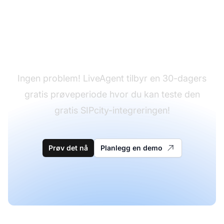
Har du ikke LiveAgent
ennå?
Ingen problem! LiveAgent tilbyr en 30-dagers
gratis prøveperiode hvor du kan teste den
gratis SIPcity-integreringen!
Prøv det nå
Planlegg en demo