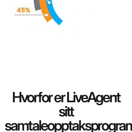
Hvorfor er LiveAgent
sitt
samtaleopptaksprogra