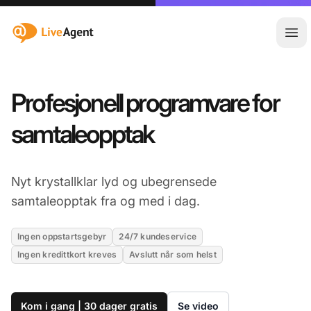
:site.title
Åpn
Profesjonell programvare for
samtaleopptak
Nyt krystallklar lyd og ubegrensede
samtaleopptak fra og med i dag.
Ingen oppstartsgebyr
24/7 kundeservice
Ingen kredittkort kreves
Avslutt når som helst
Kom i gang | 30 dager gratis
Se video