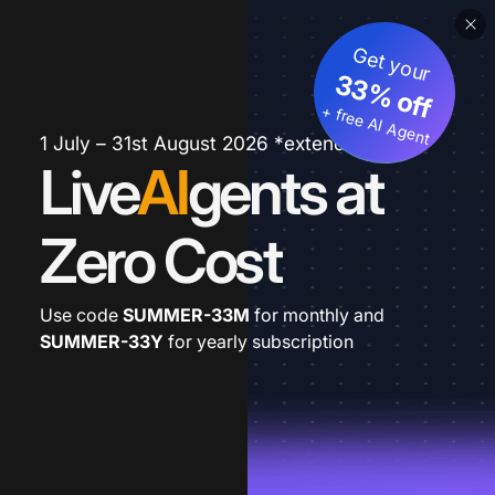
Get your
33% off
+ free AI Agent
1 July – 31st August 2026 *extended
Live
AI
gents at
Zero Cost
Use code
SUMMER-33M
for monthly and
SUMMER-33Y
for yearly subscription