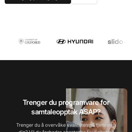
Trenger du programvare for
samtaleopptak ASAP?
Trenger du å overvåke kvaliteten på tjenesten
din? Vil du forbedre agentenes ferdigheter?