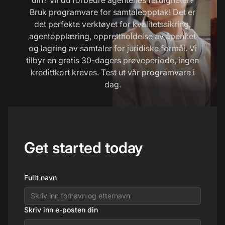
Bruk programvare for samtaleopptak! Det er
det perfekte verktøyet for kvalitetssikring,
agentopplæring, opprettholdelse av åpenhet
og lagring av samtaler for juridiske formål. Vi
tilbyr en gratis 30-dagers prøveperiode, ingen
kredittkort kreves. Test ut vår programvare i
dag.
Get started today
Fullt navn
Skriv inn e-posten din